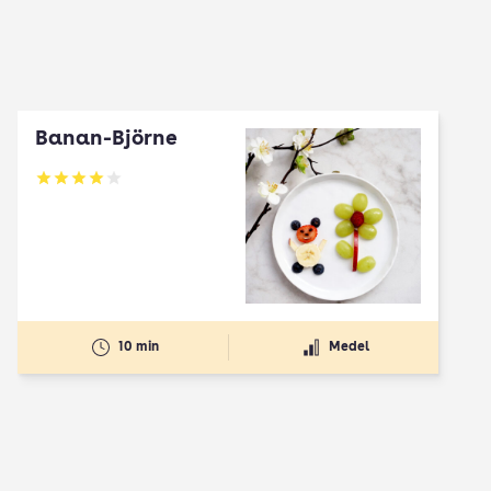
Banan-Björne
Betyg: 4 av 5
10 min
Medel