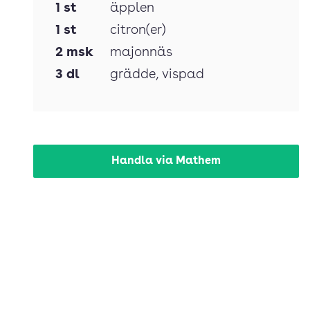
1
st
äpplen
1
st
citron(er)
2
msk
majonnäs
3
dl
grädde
, vispad
Handla via Mathem