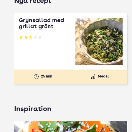
Nya recept
Grynsallad med
grillat grönt
Betyg: 2.5 av 5
25 min
Medel
Inspiration