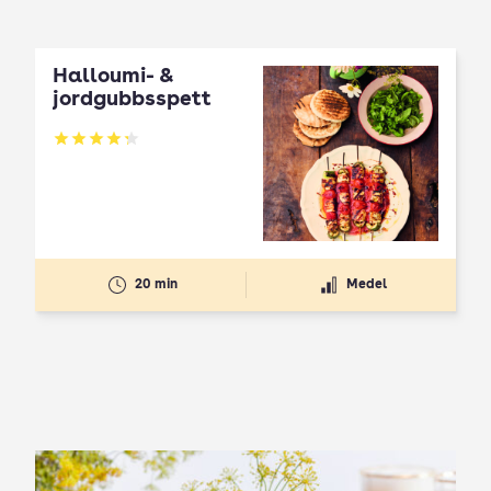
Halloumi- &
jordgubbsspett
Betyg: 4.3 av 5
20 min
Medel