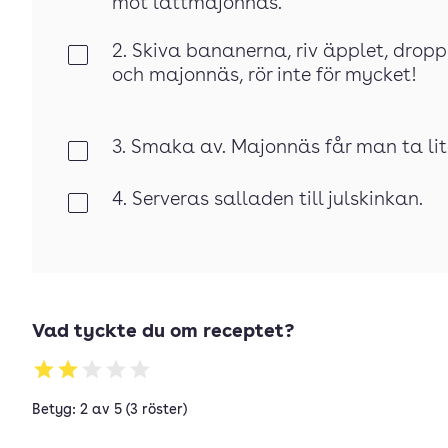
mot lättmajonnäs.
2. Skiva bananerna, riv äpplet, droppa
Klar
och majonnäs, rör inte för mycket!
3. Smaka av. Majonnäs får man ta lit
Klar
4. Serveras salladen till julskinkan.
Klar
Vad tyckte du om receptet?
Betyg: 2 av 5 (3 röster)