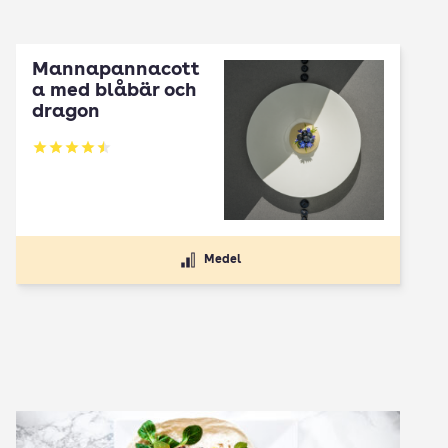
Mannapannacott
a med blåbär och
dragon
Betyg: 4.5 av 5
Medel