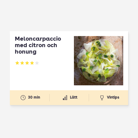
Meloncarpaccio
med citron och
honung
Betyg: 3.99 av 5
30 min
Lätt
Vintips