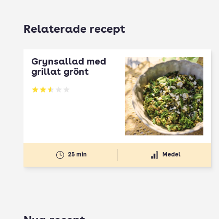
Relaterade recept
Grynsallad med
grillat grönt
Betyg: 2.5 av 5
25 min
Medel