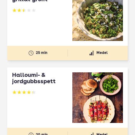
Betyg: 2.5 av 5
25 min
Medel
Halloumi- &
jordgubbsspett
Betyg: 4.3 av 5
20 min
Medel