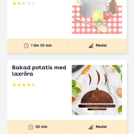
Betyg: 2.5 av 5
1 tim 30 min
Medel
Bakad potatis med
laxröra
Betyg: 4.5 av 5
50 min
Medel