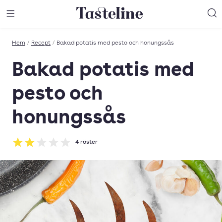
Till Tastelines startsida
äng meny
Öppna meny
Sö
Hem
/
Recept
/
Bakad potatis med pesto och honungssås
Bakad potatis med
pesto och
honungssås
4
röster
Betyg: 2 av 5