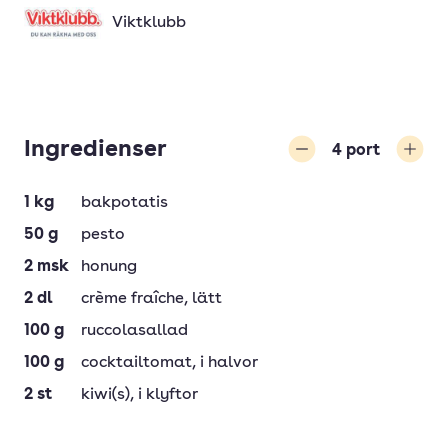
Viktklubb
Ingredienser
4
port
Minska
Öka
1
kg
bakpotatis
50
g
pesto
2
msk
honung
2
dl
crème fraîche
, lätt
100
g
ruccolasallad
100
g
cocktailtomat
, i halvor
2
st
kiwi(s)
, i klyftor