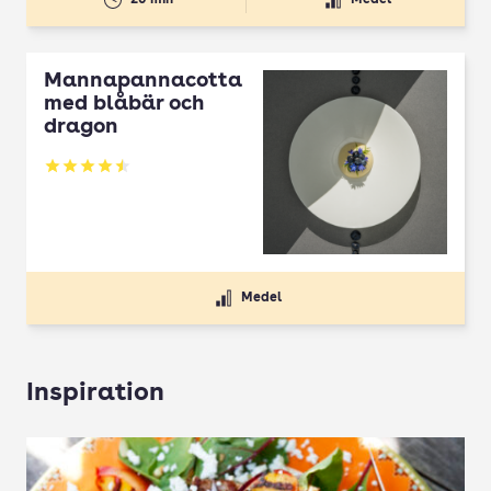
Mannapannacotta
med blåbär och
dragon
Betyg: 4.5 av 5
Medel
Inspiration