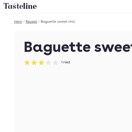
Till Tastelines startsida
Hem
/
Recept
/
Baguette sweet chili
Baguette sweet
1
röst
Betyg: 3 av 5