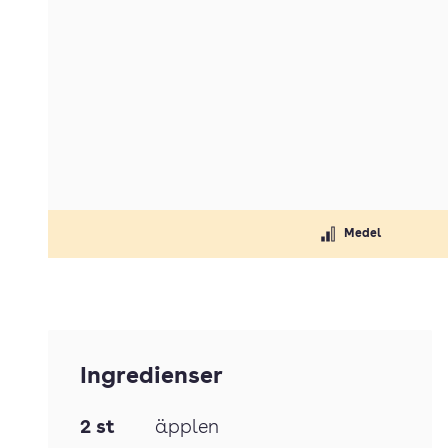
Medel
Ingredienser
2
st
äpplen