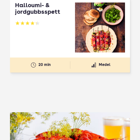
Halloumi- &
jordgubbsspett
Betyg: 4.3 av 5
20 min
Medel