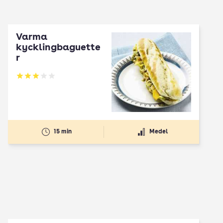
Varma
kycklingbaguette
r
Betyg: 3 av 5
15 min
Medel