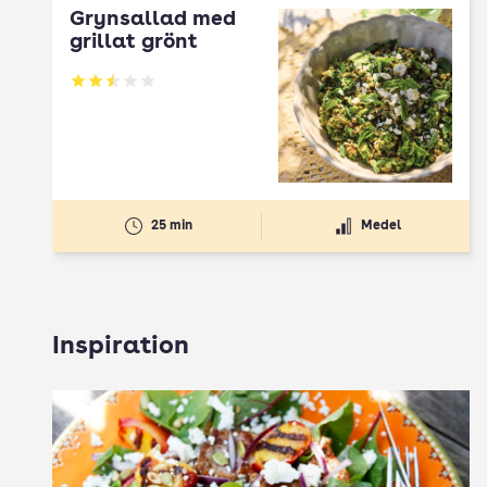
Grynsallad med
grillat grönt
Betyg: 2.5 av 5
25 min
Medel
Inspiration