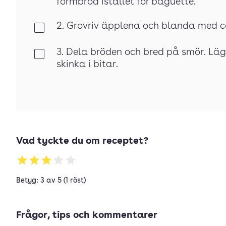
formbröd istället för baguette.
2. Grovriv äpplena och blanda med co
Klar
3. Dela bröden och bred på smör. Läg
Klar
skinka i bitar.
Vad tyckte du om receptet?
Betyg: 3 av 5 (1 röst)
Frågor, tips och kommentarer