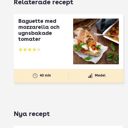
Relaterade recept
Baguette med
mozzarella och
ugnsbakade
tomater
Betyg: 4.29 av 5
40 min
Medel
Nya recept