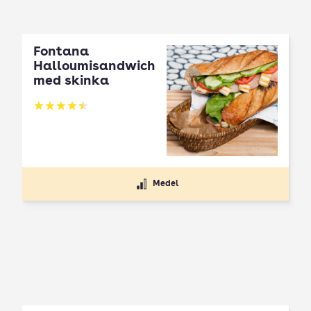
Fontana
Halloumisandwich
med skinka
Betyg: 4.5 av 5
Medel