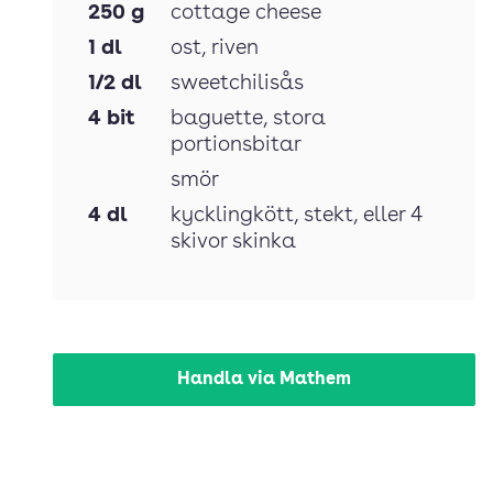
250
g
cottage cheese
1
dl
ost
, riven
1/2
dl
sweetchilisås
4
bit
baguette
, stora
portionsbitar
smör
4
dl
kycklingkött
, stekt, eller 4
skivor skinka
Handla via Mathem