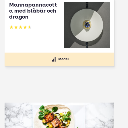
Mannapannacott
a med blåbär och
dragon
Betyg: 4.5 av 5
Medel