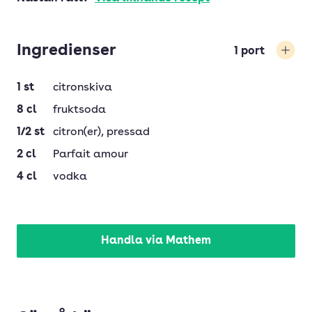
Ingredienser
1
port
Öka
1
st
citronskiva
8
cl
fruktsoda
1/2
st
citron(er)
, pressad
2
cl
Parfait amour
4
cl
vodka
Handla via Mathem