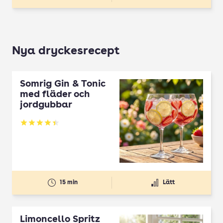
Nya dryckesrecept
Somrig Gin & Tonic
med fläder och
jordgubbar
Betyg: 4.45 av 5
15 min
Lätt
Limoncello Spritz