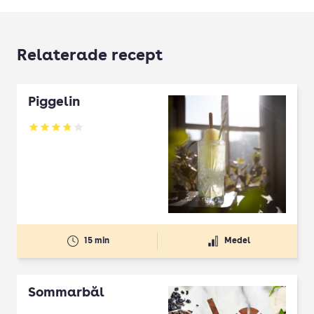
Relaterade recept
Piggelin
Betyg: 3.82 av 5
15 min
Medel
Sommarbål