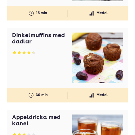
15 min
Medel
Dinkelmuffins med
dadlar
Betyg: 4.34 av 5
30 min
Medel
Äppeldricka med
kanel