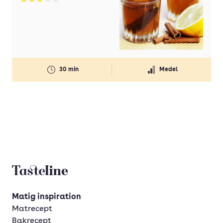
Betyg: 3 av 5
30 min
Medel
Tasteline startsida
Matig inspiration
Matrecept
Bakrecept