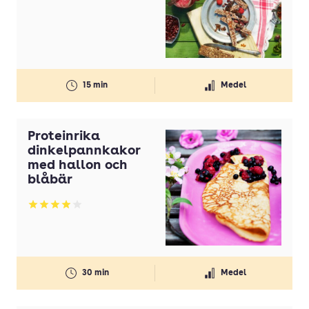
15 min
Medel
Proteinrika
dinkelpannkakor
med hallon och
blåbär
Betyg: 3.95 av 5
30 min
Medel