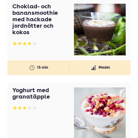
Choklad- och
banansmoothie
med hackade
jordnötter och
kokos
Betyg: 4 av 5
15 min
Medel
Yoghurt med
granatäpple
Betyg: 3 av 5