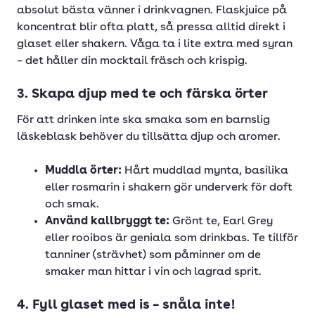
absolut bästa vänner i drinkvagnen. Flaskjuice på
koncentrat blir ofta platt, så pressa alltid direkt i
glaset eller shakern. Våga ta i lite extra med syran
– det håller din mocktail fräsch och krispig.
3. Skapa djup med te och färska örter
För att drinken inte ska smaka som en barnslig
läskeblask behöver du tillsätta djup och aromer.
Muddla örter:
Hårt muddlad mynta, basilika
eller rosmarin i shakern gör underverk för doft
och smak.
Använd kallbryggt te:
Grönt te, Earl Grey
eller rooibos är geniala som drinkbas. Te tillför
tanniner (strävhet) som påminner om de
smaker man hittar i vin och lagrad sprit.
4. Fyll glaset med is – snåla inte!