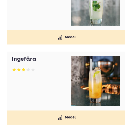
Medel
Ingefära
Betyg: 3.17 av 5
Medel