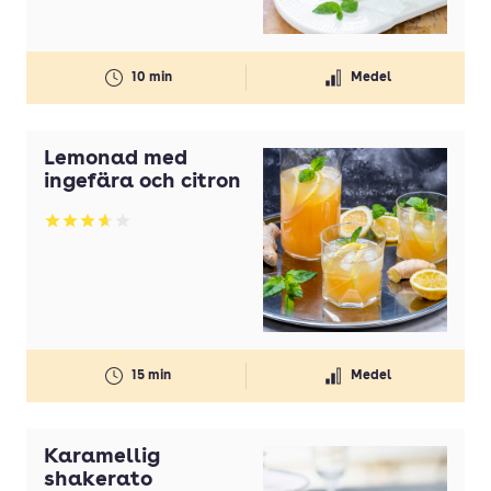
10 min
Medel
Lemonad med
ingefära och citron
Betyg: 3.66 av 5
15 min
Medel
Karamellig
shakerato