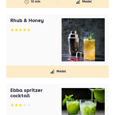
10 min
Medel
Rhub & Honey
Betyg: 4.67 av 5
Medel
Ebba spritzer
cocktail
Betyg: 3 av 5