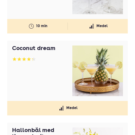
10 min
Medel
Coconut dream
Betyg: 4.26 av 5
Medel
Hallonbål med