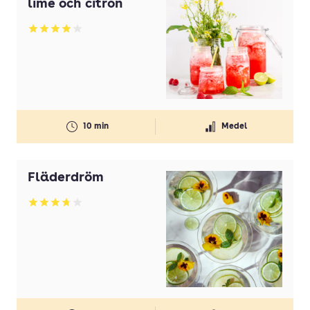
lime och citron
Betyg: 3.94 av 5
10 min
Medel
Fläderdröm
Betyg: 3.73 av 5