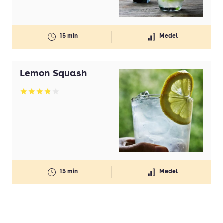
15 min
Medel
Lemon Squash
Betyg: 3.89 av 5
15 min
Medel