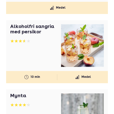
Medel
Alkoholfri sangria
med persikor
Betyg: 3.58 av 5
10 min
Medel
Mynta
Betyg: 4.22 av 5