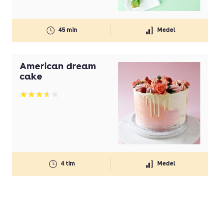
45 min
Medel
American dream
cake
Betyg: 3.56 av 5
4 tim
Medel