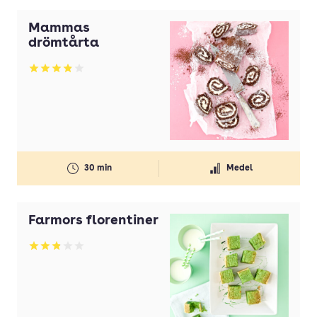
Mammas
drömtårta
Betyg: 3.87 av 5
30 min
Medel
Farmors florentiner
Betyg: 2.91 av 5