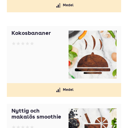
Medel
Kokosbananer
Betyg: 0 av 5
Medel
Nyttig och
makalös smoothie