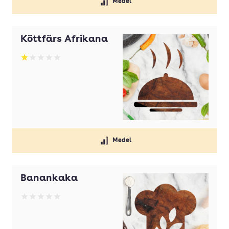
Medel
Köttfärs Afrikana
Betyg: 1 av 5
Medel
Banankaka
Betyg: 0 av 5