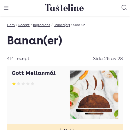
Till Tastelines startsida
äng meny
Öppna meny
Sö
Hem
/
Recept
/
Ingrediens
/
Banan(er)
/
Sida 26
Banan(er)
414 recept
Sida 26 av 28
Gott Mellanmål
Betyg: 1 av 5