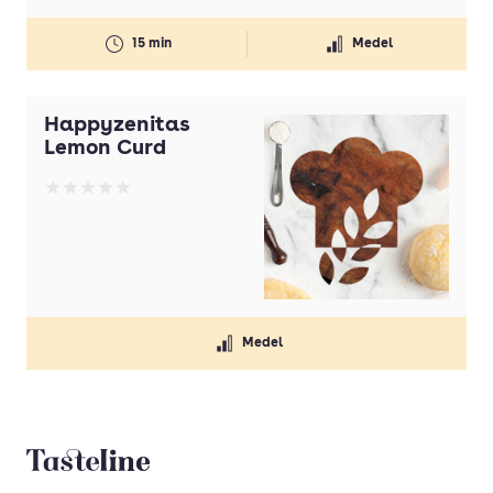
15 min
Medel
Happyzenitas
Lemon Curd
Betyg: 0 av 5
Medel
Tasteline startsida