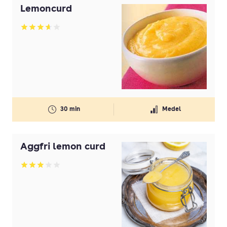
Lemoncurd
Betyg: 3.67 av 5
30 min
Medel
Äggfri lemon curd
Betyg: 2.95 av 5