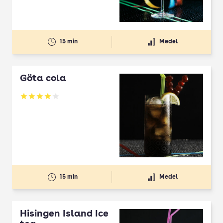
15 min
Medel
Göta cola
Betyg: 4.01 av 5
15 min
Medel
Hisingen Island Ice