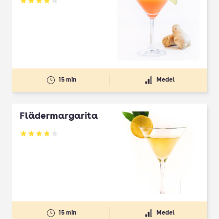
Betyg: 3.9 av 5
15 min
Medel
Flädermargarita
Betyg: 3.83 av 5
15 min
Medel