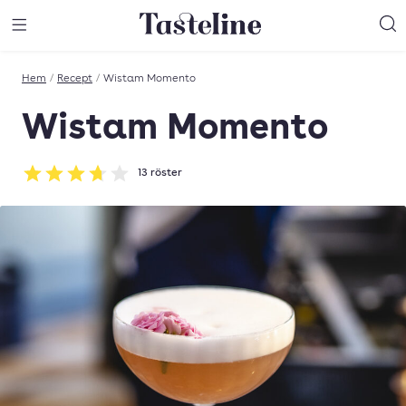
Till Tastelines startsida
äng meny
Öppna meny
Sö
Hem
/
Recept
/
Wistam Momento
Wistam Momento
13
röster
Betyg: 3.69 av 5