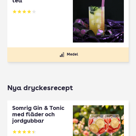
tea
Betyg: 4.05 av 5
Medel
Nya dryckesrecept
Somrig Gin & Tonic
med fläder och
jordgubbar
Betyg: 4.45 av 5