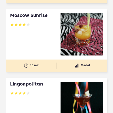
Moscow Sunrise
Betyg: 3.9 av 5
15 min
Medel
Lingonpolitan
Betyg: 4.08 av 5