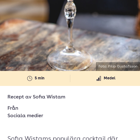
Foto: Filip Gustafsson
5 min
Medel
Recept av
Sofia Wistam
Från
Sociala medier
Sofia Wistams populära cocktail där