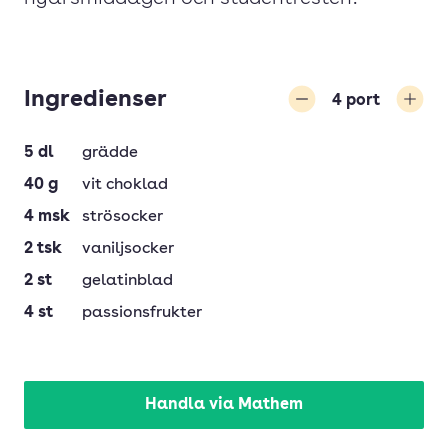
Ingredienser
4
port
Minska
Öka
5
dl
grädde
40
g
vit choklad
4
msk
strösocker
2
tsk
vaniljsocker
2
st
gelatinblad
4
st
passionsfrukter
Handla via Mathem