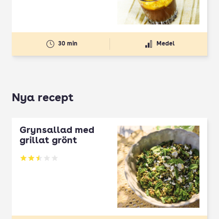
30 min
Medel
Nya recept
Grynsallad med
grillat grönt
Betyg: 2.5 av 5