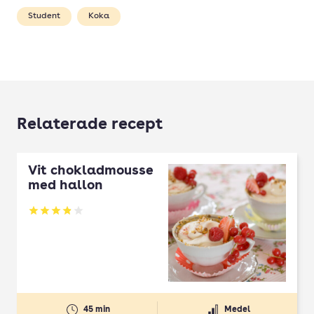
Student
Koka
Relaterade recept
Vit chokladmousse
med hallon
Betyg: 3.85 av 5
45 min
Medel