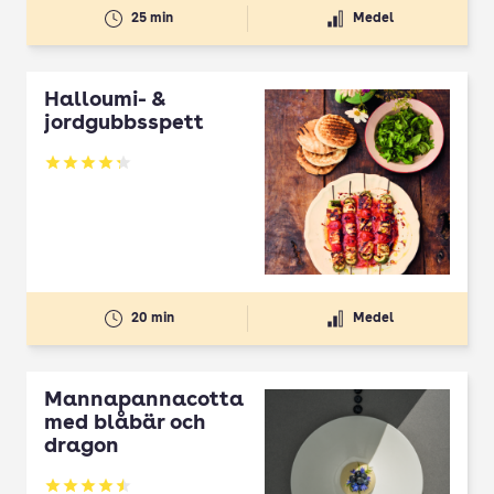
25 min
Medel
Halloumi- &
jordgubbsspett
Betyg: 4.3 av 5
20 min
Medel
Mannapannacotta
med blåbär och
dragon