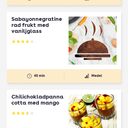
Sabayonnegratine
rad frukt med
vaniljglass
Betyg: 4 av 5
45 min
Medel
Chilichokladpanna
cotta med mango
Betyg: 3.64 av 5