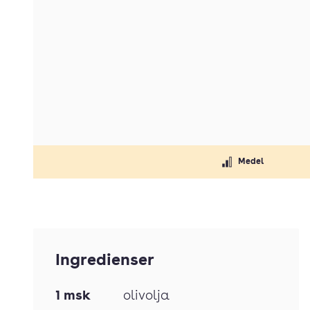
Medel
Ingredienser
1
msk
olivolja