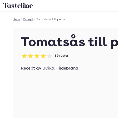
Till Tastelines startsida
Hem
/
Recept
/
Tomatsås till pizza
Tomatsås till 
89
röster
Betyg: 3.93 av 5
Recept av
Ulrika Hildebrand