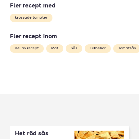
Fler recept med
krossade tomater
Fler recept inom
del av recept
Mat
Sås
Tillbehör
Tomatsås
Het röd sås