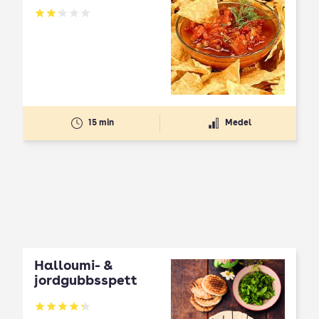
Betyg: 2.17 av 5
15 min
Medel
Halloumi- &
jordgubbsspett
Betyg: 4.3 av 5