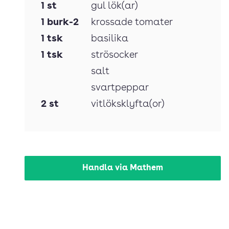
1
st
gul lök(ar)
1
burk-2
krossade tomater
1
tsk
basilika
1
tsk
strösocker
salt
svartpeppar
2
st
vitlöksklyfta(or)
Handla via Mathem