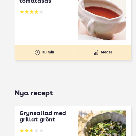
tomatasås
Betyg: 4 av 5
30 min
Medel
Nya recept
Grynsallad med
grillat grönt
Betyg: 2.5 av 5