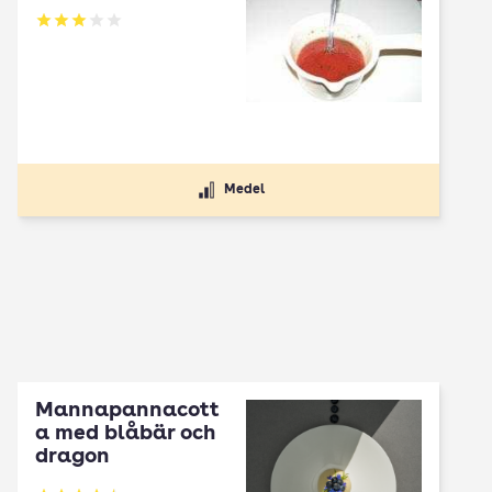
Betyg: 3 av 5
Medel
Mannapannacott
a med blåbär och
dragon