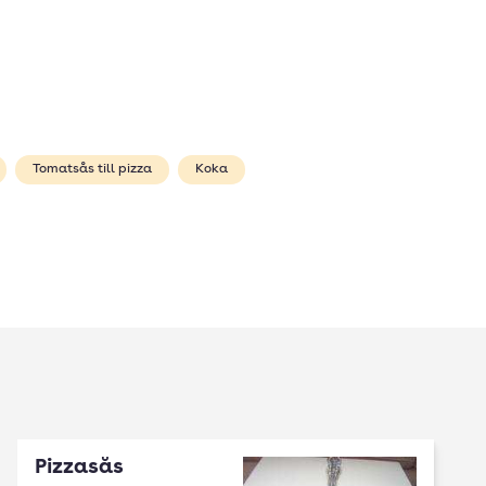
Tomatsås till pizza
Koka
Pizzasås