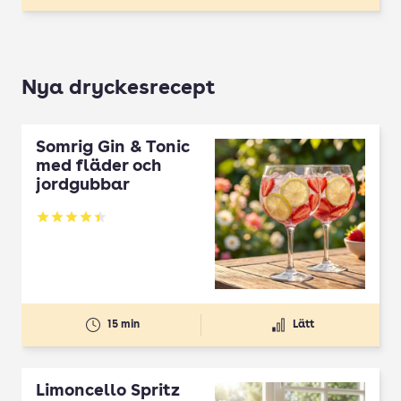
Nya dryckesrecept
Somrig Gin & Tonic
med fläder och
jordgubbar
Betyg: 4.45 av 5
15 min
Lätt
Limoncello Spritz