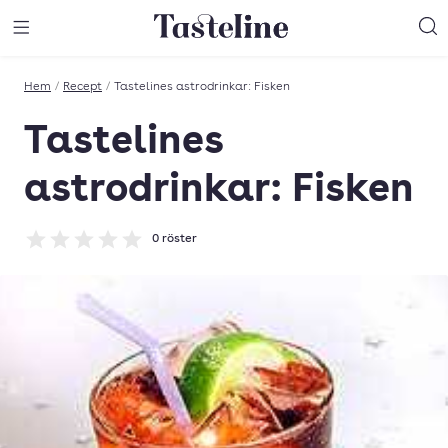
Till Tastelines startsida
äng meny
Öppna meny
Sö
Hem
/
Recept
/
Tastelines astrodrinkar: Fisken
Tastelines
astrodrinkar: Fisken
0
röster
Betyg: 0 av 5