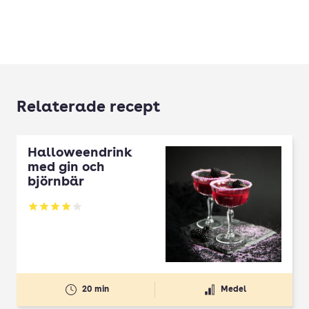
Relaterade recept
Halloweendrink
med gin och
björnbär
Betyg: 3.92 av 5
20 min
Medel