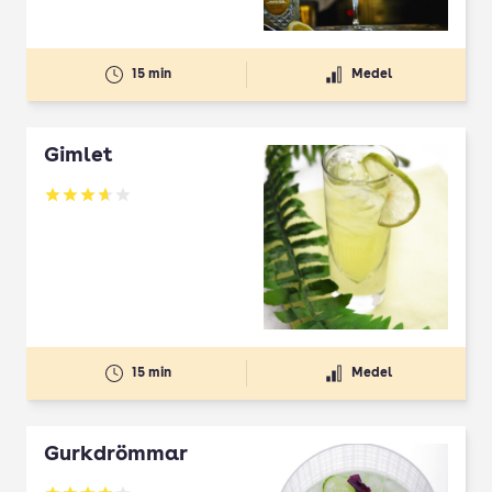
15 min
Medel
Gimlet
Betyg: 3.67 av 5
15 min
Medel
Gurkdrömmar