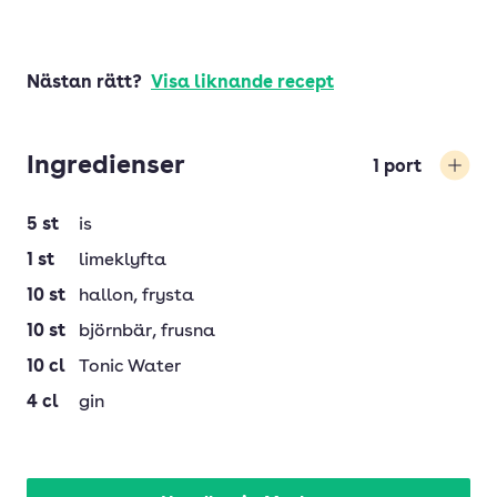
Nästan rätt?
Visa liknande recept
Ingredienser
1
port
Öka
5
st
is
1
st
limeklyfta
10
st
hallon
, frysta
10
st
björnbär
, frusna
10
cl
Tonic Water
4
cl
gin