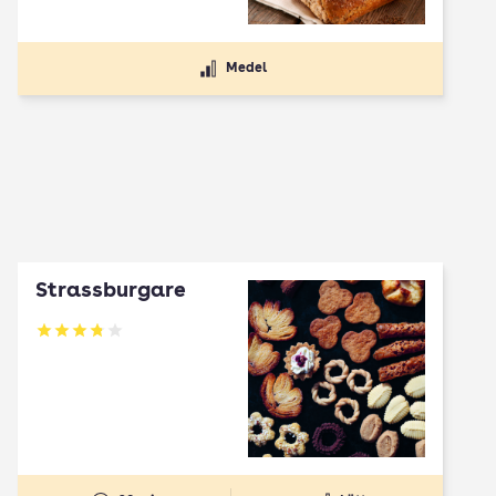
Medel
Strassburgare
Betyg: 3.78 av 5