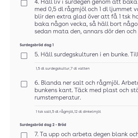
4. Håll liv i surdegen genom att bak
Klar
med 0,5 dl rågmjöl och 1 dl ljummet 
blir den extra glad över att få 1 tsk 
baka någon vecka, så häll bort någon
sedan mata den, annars dör den och d
Surdegsbröd dag 1
5. Häll surdegskulturen i en bunke. Ti
Klar
1,5
dl
surdegskultur
,
7
dl
vatten
6. Blanda ner salt och rågmjöl. Arbet
Klar
bunkens kant. Täck med plast och stäl
rumstemperatur.
1
tsk
salt
,
5
dl
rågmjöl
,
12
dl
dinkelmjöl
Surdegsbröd dag 2 - Bröd
7. Ta upp och arbeta degen blank och 
Klar