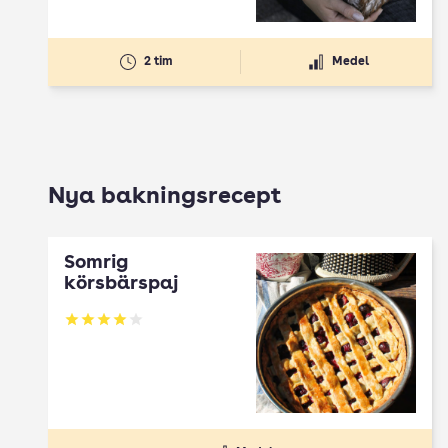
2 tim
Medel
Nya bakningsrecept
Somrig
körsbärspaj
Betyg: 4 av 5