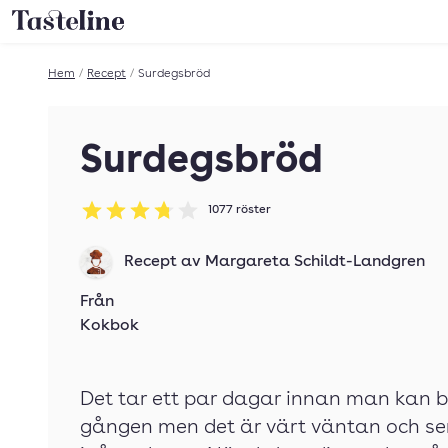
Till Tastelines startsida
Hem
/
Recept
/
Surdegsbröd
Surdegsbröd
1077
röster
Betyg: 3.74 av 5
Recept av
Margareta Schildt-Landgren
Från
Kokbok
Det tar ett par dagar innan man kan 
gången men det är värt väntan och se