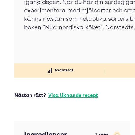
igång degen. När du har din surdeg gå
experimentera med mjölsorter och sm
känns nästan som helt olika sorters b
boken “Nya nordiska köket", Norstedts.
Avancerat
Nästan rätt?
Visa liknande recept