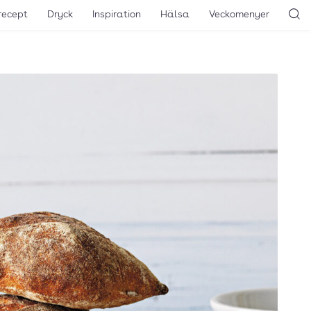
recept
Dryck
Inspiration
Hälsa
Veckomenyer
Sö