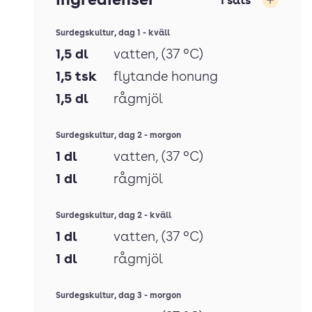
Ingredienser
1
sats
Öka
Surdegskultur, dag 1 - kväll
1,5
dl
vatten
, (37 °C)
1,5
tsk
flytande honung
1,5
dl
rågmjöl
Surdegskultur, dag 2 - morgon
1
dl
vatten
, (37 °C)
1
dl
rågmjöl
Surdegskultur, dag 2 - kväll
1
dl
vatten
, (37 °C)
1
dl
rågmjöl
Surdegskultur, dag 3 - morgon