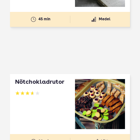
45 min
Medel
Nötchokladrutor
Betyg: 3.65 av 5