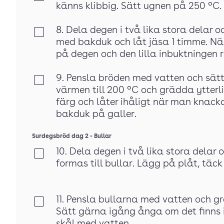
känns klibbig. Sätt ugnen på 250 °C.
8. Dela degen i två lika stora delar o
Klar
med bakduk och låt jäsa 1 timme. När
på degen och den lilla inbuktningen re
9. Pensla bröden med vatten och sätt 
Klar
värmen till 200 °C och grädda ytterli
färg och låter ihåligt när man knackar
bakduk på galler.
Surdegsbröd dag 2 - Bullar
10. Dela degen i två lika stora delar o
Klar
formas till bullar. Lägg på plåt, täc
11. Pensla bullarna med vatten och gr
Klar
Sätt gärna igång ånga om det finns i 