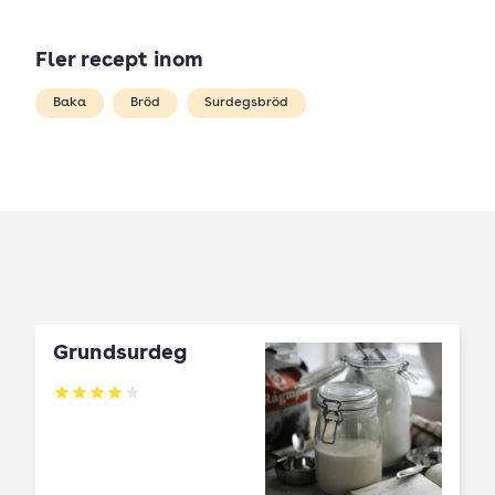
Fler recept inom
Baka
Bröd
Surdegsbröd
Grundsurdeg
Betyg: 3.92 av 5