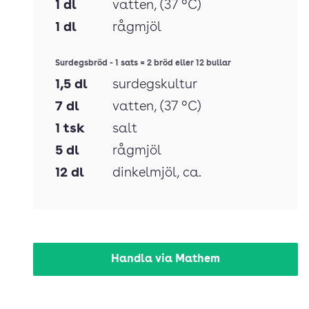
1
dl
vatten
, (37 °C)
1
dl
rågmjöl
Surdegsbröd - 1 sats = 2 bröd eller 12 bullar
1,5
dl
surdegskultur
7
dl
vatten
, (37 °C)
1
tsk
salt
5
dl
rågmjöl
12
dl
dinkelmjöl
, ca.
Handla via Mathem