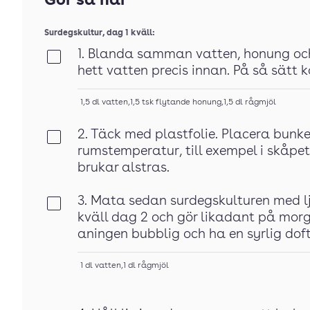
Gör så här
Surdegskultur, dag 1 kväll:
1. Blanda samman vatten, honung och
Klar
hett vatten precis innan. På så sätt
1,5
dl
vatten
,
1,5
tsk
flytande honung
,
1,5
dl
rågmjöl
2. Täck med plastfolie. Placera bunk
Klar
rumstemperatur, till exempel i skåpet
brukar alstras.
3. Mata sedan surdegskulturen med 
Klar
kväll dag 2 och gör likadant på mor
aningen bubblig och ha en syrlig dof
1
dl
vatten
,
1
dl
rågmjöl