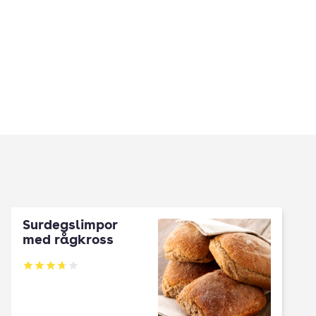
Surdegslimpor
med rågkross
Betyg: 3.7 av 5