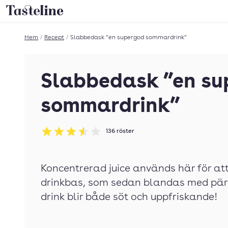
Till Tastelines startsida
Hem
/
Recept
/
Slabbedask ”en supergod sommardrink”
Slabbedask ”en su
sommardrink”
136
röster
Betyg: 3.57 av 5
Koncentrerad juice används här för at
drinkbas, som sedan blandas med pär
drink blir både söt och uppfriskande!