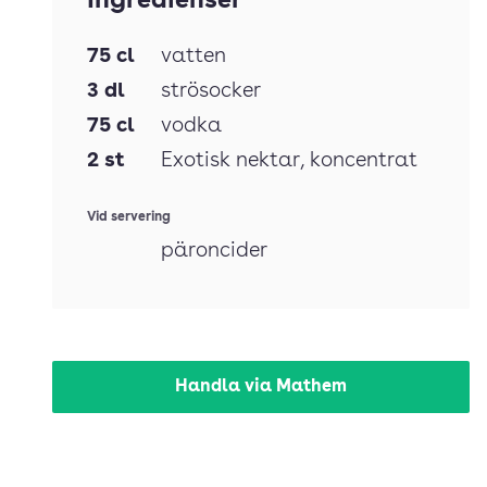
Ingredienser
75
cl
vatten
3
dl
strösocker
75
cl
vodka
2
st
Exotisk nektar
, koncentrat
Vid servering
päroncider
Handla via Mathem