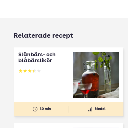
Relaterade recept
Slånbärs- och
blåbärslikör
Betyg: 3.53 av 5
30 min
Medel