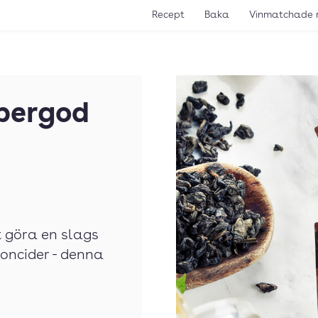
Recept
Baka
Vinmatchade 
pergod
t göra en slags
oncider - denna