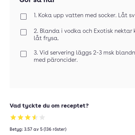
Gör så här
1. Koka upp vatten med socker. Låt s
Klar
2. Blanda i vodka och Exotisk nektar 
Klar
låt frysa.
3. Vid servering läggs 2-3 msk blandn
Klar
med päroncider.
Vad tyckte du om receptet?
Betyg: 3.57 av 5 (136 röster)