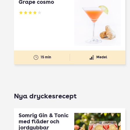
Grape cosmo
Betyg: 3.9 av 5
15 min
Medel
Nya dryckesrecept
Somrig Gin & Tonic
med fläder och
jordgubbar