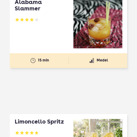
Alabama
Slammer
Betyg: 4.05 av 5
15 min
Medel
Limoncello Spritz
Betyg: 4.7 av 5