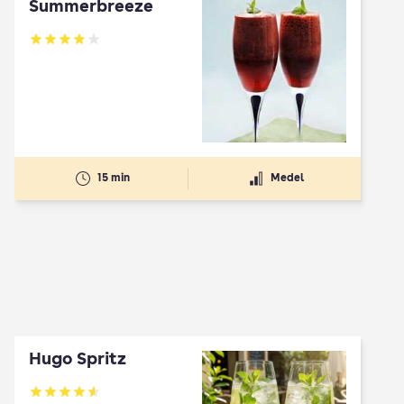
Summerbreeze
Betyg: 3.88 av 5
15 min
Medel
Hugo Spritz
Betyg: 4.61 av 5