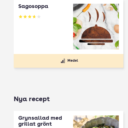
Sagosoppa
Betyg: 3.69 av 5
Medel
Nya recept
Grynsallad med
grillat grönt