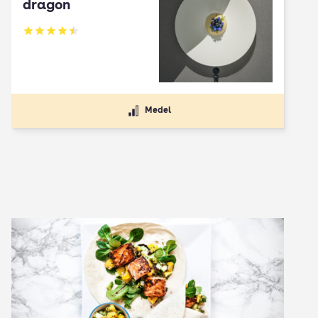
dragon
Betyg: 4.5 av 5
Medel