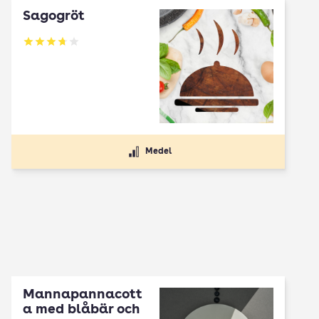
Sagogröt
Betyg: 3.72 av 5
Medel
Mannapannacott
a med blåbär och