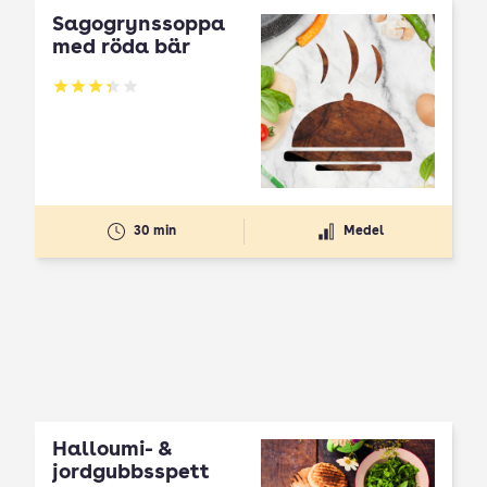
Sagogrynssoppa
med röda bär
Betyg: 3.33 av 5
30 min
Medel
Halloumi- &
jordgubbsspett