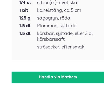
1/4
st
citron(er)
, rivet skal
1
bit
kanelstång
, ca 5 cm
125
g
sagogryn
, röda
1.5
dl
Plommon
, syltade
1.5
dl
körsbär
, syltade, eller 3 dl
körsbärssaft
strösocker
, efter smak
Handla via Mathem