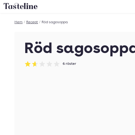
Till Tastelines startsida
Hem
/
Recept
/
Röd sagosoppa
Röd sagosopp
6
röster
Betyg: 1.67 av 5