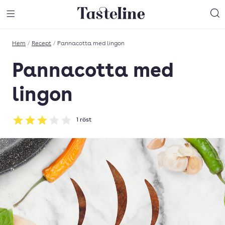
Till Tastelines startsida
äng meny
Öppna meny
Sö
Hem
/
Recept
/
Pannacotta med lingon
Pannacotta med
lingon
1
röst
Betyg: 3 av 5