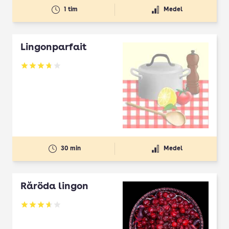
1 tim
Medel
Lingonparfait
Betyg: 3.75 av 5
30 min
Medel
Råröda lingon
Betyg: 3.67 av 5