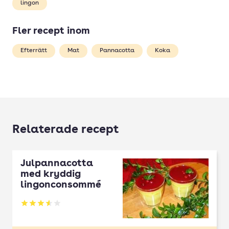
lingon
Fler recept inom
Efterrätt
Mat
Pannacotta
Koka
Relaterade recept
Julpannacotta
med kryddig
lingonconsommé
Betyg: 3.56 av 5