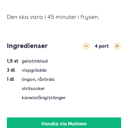
Den ska vara i 45 minuter i frysen.
Ingredienser
4
port
Minska
Öka
1,5
st
gelatinblad
3
dl
vispgrädde
1
dl
lingon
, rårörda
strösocker
kanelstång/stänger
Handla via Mathem