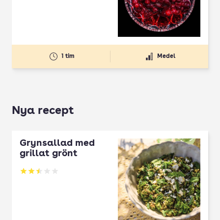
1 tim
Medel
Nya recept
Grynsallad med
grillat grönt
Betyg: 2.5 av 5