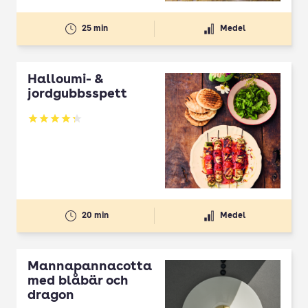
25 min
Medel
Halloumi- &
jordgubbsspett
Betyg: 4.3 av 5
20 min
Medel
Mannapannacotta
med blåbär och
dragon