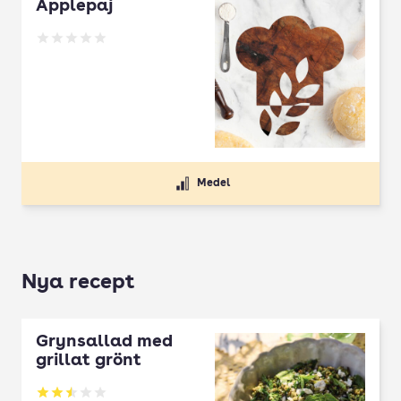
Äpplepaj
Betyg: 0 av 5
Medel
Nya recept
Grynsallad med
grillat grönt