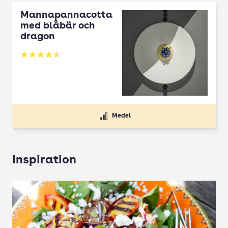
Mannapannacotta
med blåbär och
dragon
Betyg: 4.5 av 5
Medel
Inspiration