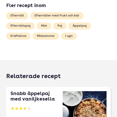
Fler recept inom
Efterrätt
Efterrätter med frukt och bär
Efterrättspaj
Mat
Paj
Äppelpaj
Kräftskiva
Midsommar
I ugn
Relaterade recept
Snabb äppelpaj
med vaniljkesella
Betyg: 3.73 av 5