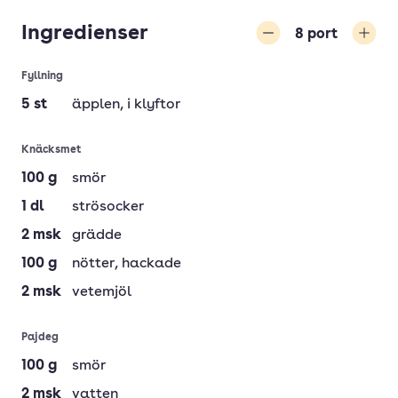
Ingredienser
8
port
Minska
Öka
Fyllning
5
st
äpplen
, i klyftor
Knäcksmet
100
g
smör
1
dl
strösocker
2
msk
grädde
100
g
nötter
, hackade
2
msk
vetemjöl
Pajdeg
100
g
smör
2
msk
vatten