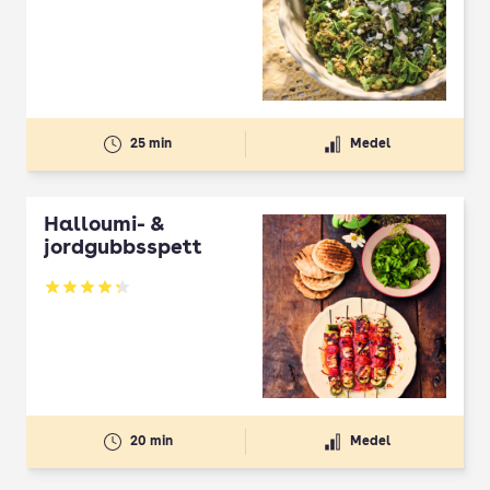
Betyg: 2.5 av 5
25 min
Medel
Halloumi- &
jordgubbsspett
Betyg: 4.3 av 5
20 min
Medel