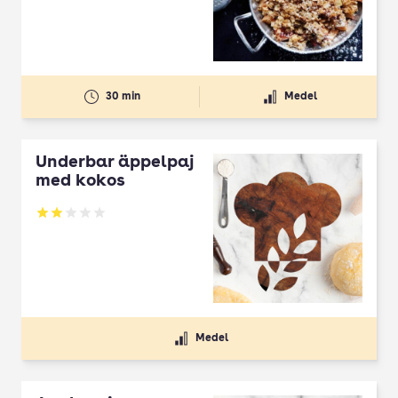
30 min
Medel
Underbar äppelpaj
med kokos
Betyg: 2 av 5
Medel