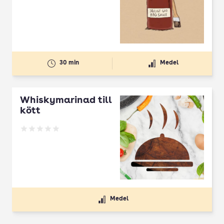
Betyg: 3.91 av 5
30 min
Medel
Whiskymarinad till
kött
Betyg: 0 av 5
Medel