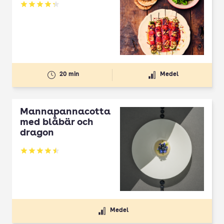
Betyg: 4.3 av 5
20 min
Medel
Mannapannacotta
med blåbär och
dragon
Betyg: 4.5 av 5
Medel