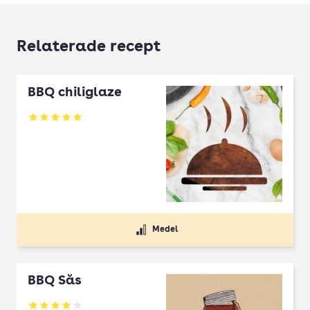
Relaterade recept
BBQ chiliglaze
Betyg: 5 av 5
Medel
BBQ Sås