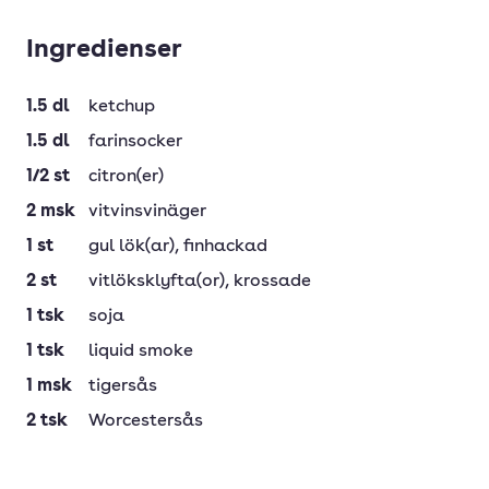
Ingredienser
1.5
dl
ketchup
1.5
dl
farinsocker
1/2
st
citron(er)
2
msk
vitvinsvinäger
1
st
gul lök(ar)
, finhackad
2
st
vitlöksklyfta(or)
, krossade
1
tsk
soja
1
tsk
liquid smoke
1
msk
tigersås
2
tsk
Worcestersås