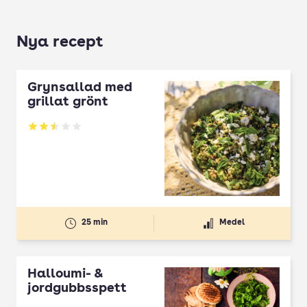
Nya recept
Grynsallad med
grillat grönt
Betyg: 2.5 av 5
25 min
Medel
Halloumi- &
jordgubbsspett