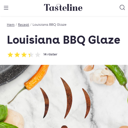
Till Tastelines startsida
äng meny
Öppna meny
Sö
Hem
/
Recept
/
Louisiana BBQ Glaze
Louisiana BBQ Glaze
14
röster
Betyg: 3.36 av 5