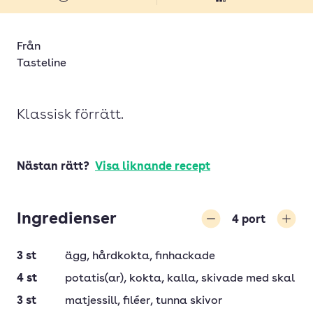
Från
Tasteline
Klassisk förrätt.
Nästan rätt?
Visa liknande recept
Ingredienser
4
port
Minska
Öka
3
st
ägg
, hårdkokta, finhackade
4
st
potatis(ar)
, kokta, kalla, skivade med skal
3
st
matjessill
, filéer, tunna skivor