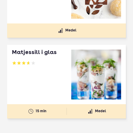
Medel
Matjessill i glas
Betyg: 3.65 av 5
15 min
Medel