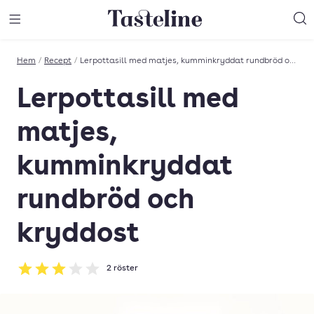
Till Tastelines startsida
äng meny
Öppna meny
Sö
Hem
/
Recept
/
Lerpottasill med matjes, kumminkryddat rundbröd och kryddost
Lerpottasill med
matjes,
kumminkryddat
rundbröd och
kryddost
2
röster
Betyg: 3 av 5