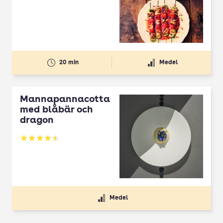
20 min
Medel
Mannapannacotta
med blåbär och
dragon
Betyg: 4.5 av 5
Medel