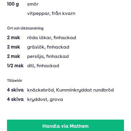
100
g
smör
vitpeppar
, från kvarn
Ört och lökblandning
2
msk
röda lökar
, finhackad
2
msk
gräslök
, finhackad
2
msk
persilja
, finhackad
1/2
msk
dill
, finhackad
Tillbehör
4
skiva
knäckebröd
, Kumminkryddat rundbröd
4
skiva
kryddost
, grova
Handla via Mathem