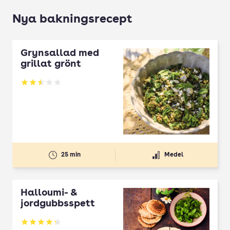
Nya bakningsrecept
Grynsallad med
grillat grönt
Betyg: 2.5 av 5
25 min
Medel
Halloumi- &
jordgubbsspett
Betyg: 4.3 av 5