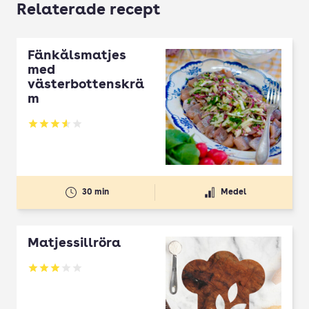
Relaterade recept
Fänkålsmatjes
med
västerbottenskrä
m
Betyg: 3.6 av 5
30 min
Medel
Matjessillröra
Betyg: 3 av 5