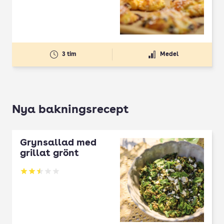
3 tim
Medel
Nya bakningsrecept
Grynsallad med
grillat grönt
Betyg: 2.5 av 5