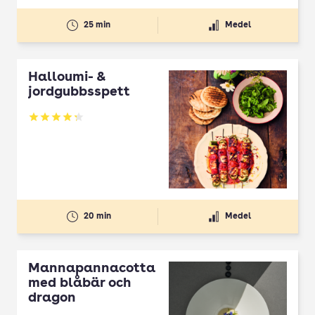
25 min
Medel
Halloumi- &
jordgubbsspett
Betyg: 4.3 av 5
20 min
Medel
Mannapannacotta
med blåbär och
dragon