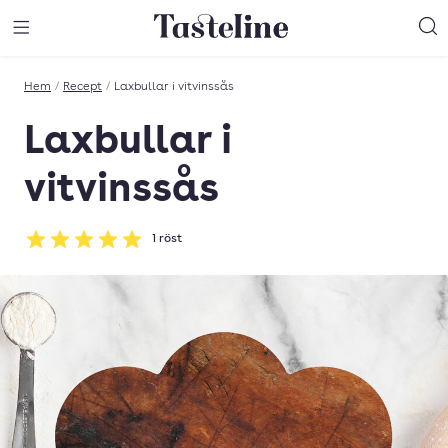
Till Tastelines startsida
äng meny
Öppna meny
Sö
Hem
/
Recept
/
Laxbullar i vitvinssås
Laxbullar i
vitvinssås
1
röst
Betyg: 5 av 5