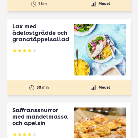
1 tim
Medel
Lax med
ädelostgrädde och
granatäppelsallad
Betyg: 4.14 av 5
30 min
Medel
Saffranssnurror
med mandelmassa
och apelsin
Betyg: 4.14 av 5