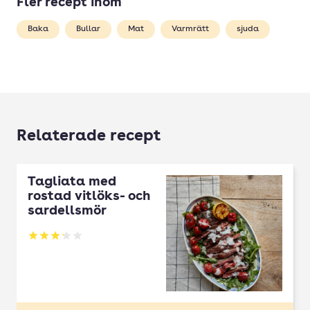
Fler recept inom
Baka
Bullar
Mat
Varmrätt
sjuda
Relaterade recept
Tagliata med
rostad vitlöks- och
sardellsmör
Betyg: 3.17 av 5