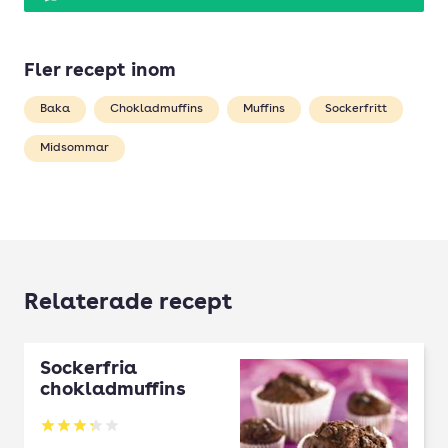
Fler recept inom
Baka
Chokladmuffins
Muffins
Sockerfritt
Midsommar
Relaterade recept
Sockerfria
chokladmuffins
Betyg: 3.29 av 5