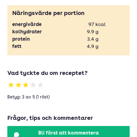
Näringsvärde per portion
energivärde
97
kcal
kolhydrater
9.9
g
protein
3.4
g
fett
4.9
g
Vad tyckte du om receptet?
Betyg: 3 av 5 (1 röst)
Frågor, tips och kommentarer
Bli först att kommentera