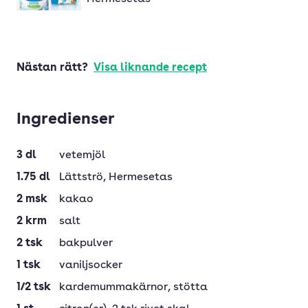
Nästan rätt?
Visa liknande recept
Ingredienser
3
dl
vetemjöl
1.75
dl
Lättströ
, Hermesetas
2
msk
kakao
2
krm
salt
2
tsk
bakpulver
1
tsk
vaniljsocker
1/2
tsk
kardemummakärnor
, stötta