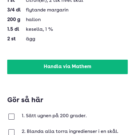
1
st
citron(er)
, 2 tsk rivet skal
3/4
dl
flytande margarin
200
g
hallon
1.5
dl
kesella
, 1 %
2
st
ägg
Handla via Mathem
Gör så här
1. Sätt ugnen på 200 grader.
Klar
2. Blanda alla torra ingredienser i en skål.
Klar