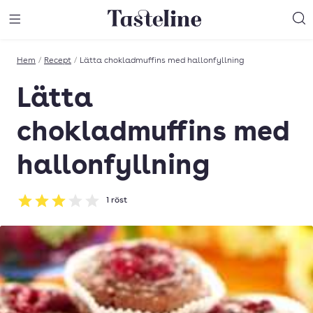
Till Tastelines startsida
äng meny
Öppna meny
Sö
Hem
/
Recept
/
Lätta chokladmuffins med hallonfyllning
Lätta
chokladmuffins med
hallonfyllning
1
röst
Betyg: 3 av 5