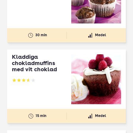
30 min
Medel
Kladdiga
chokladmuffins
med vit choklad
Betyg: 3.54 av 5
15 min
Medel