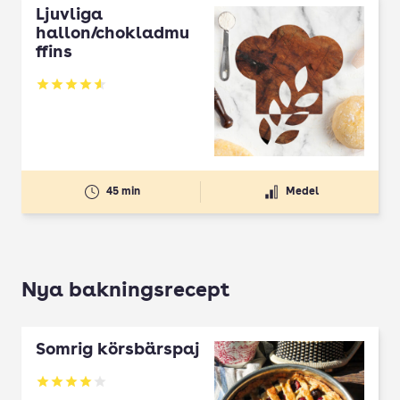
Ljuvliga
hallon/chokladmu
ffins
Betyg: 4.54 av 5
45 min
Medel
Nya bakningsrecept
Somrig körsbärspaj
Betyg: 4 av 5