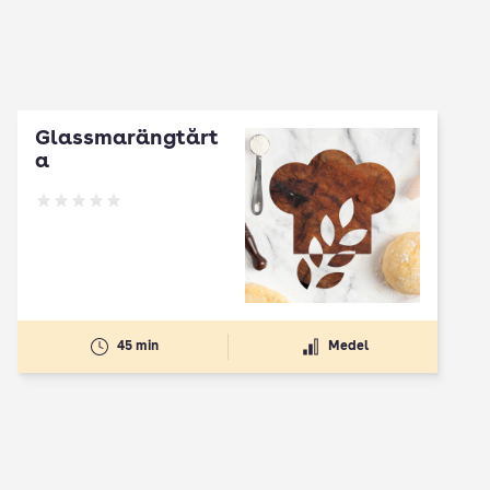
Glassmarängtårt
a
Betyg: 0 av 5
45 min
Medel