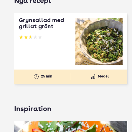
Nya recept
Grynsallad med
grillat grönt
Betyg: 2.5 av 5
25 min
Medel
Inspiration