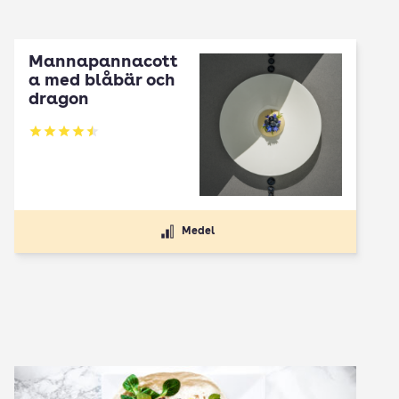
Mannapannacott
a med blåbär och
dragon
Betyg: 4.5 av 5
Medel