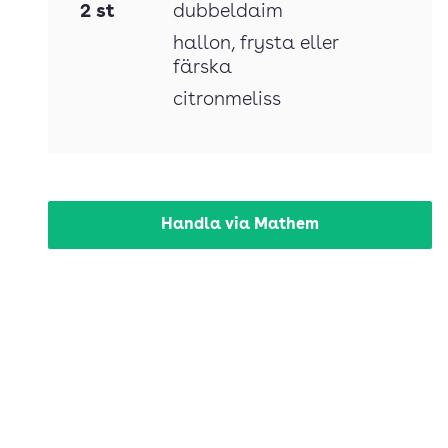
2
st
dubbeldaim
hallon
, frysta eller
färska
citronmeliss
Handla via Mathem