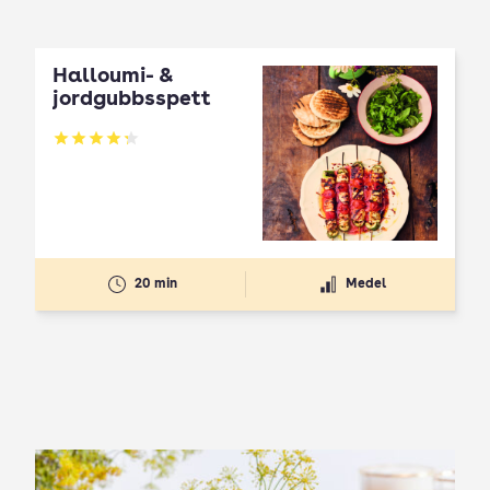
Halloumi- &
jordgubbsspett
Betyg: 4.3 av 5
20 min
Medel