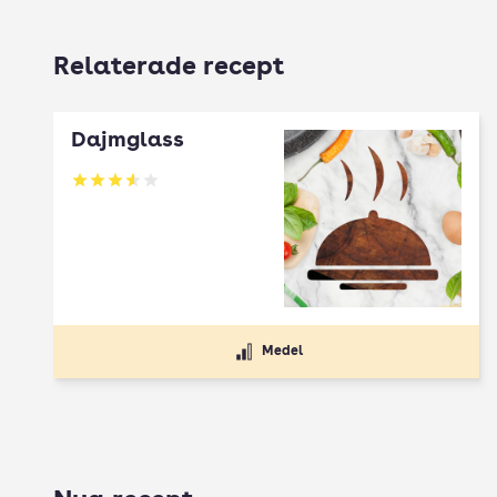
Relaterade recept
Dajmglass
Betyg: 3.59 av 5
Medel