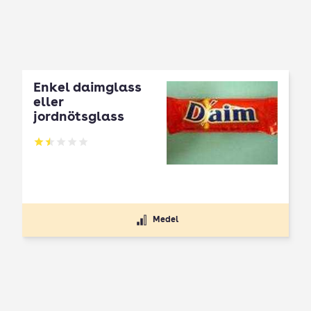
Enkel daimglass
eller
jordnötsglass
Betyg: 1.5 av 5
Medel