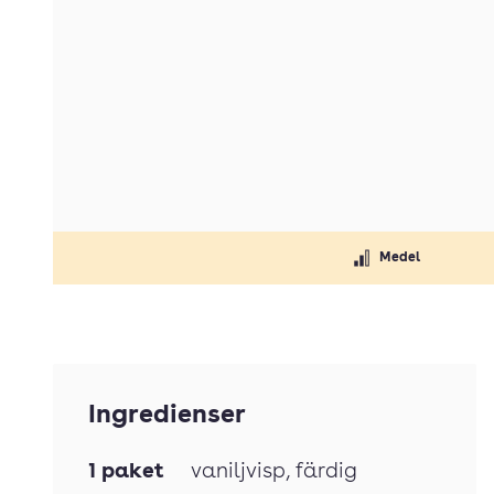
Medel
Ingredienser
1
paket
vaniljvisp
, färdig