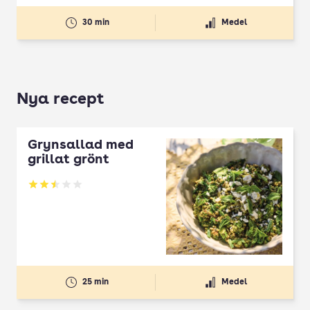
30 min
Medel
Nya recept
Grynsallad med
grillat grönt
Betyg: 2.5 av 5
25 min
Medel