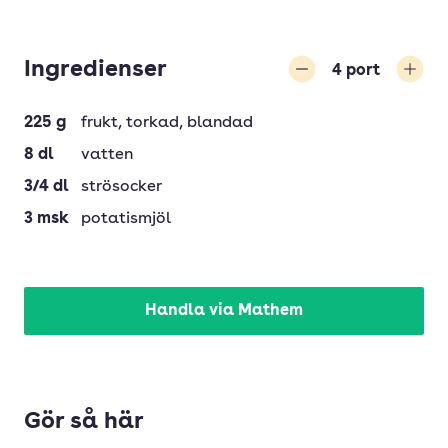
Ingredienser
4
port
Minska
Öka
225
g
frukt
, torkad, blandad
8
dl
vatten
3/4
dl
strösocker
3
msk
potatismjöl
Handla via Mathem
Gör så här