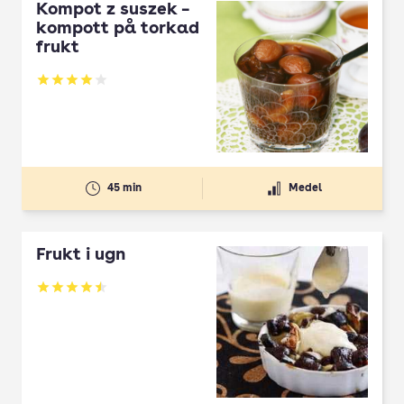
Kompot z suszek –
kompott på torkad
frukt
Betyg: 4 av 5
45 min
Medel
Frukt i ugn
Betyg: 4.5 av 5