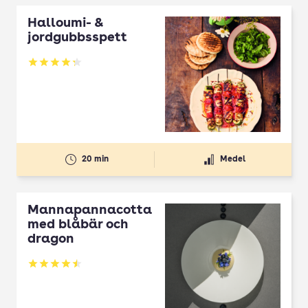
Halloumi- &
jordgubbsspett
Betyg: 4.3 av 5
20 min
Medel
Mannapannacotta
med blåbär och
dragon
Betyg: 4.5 av 5