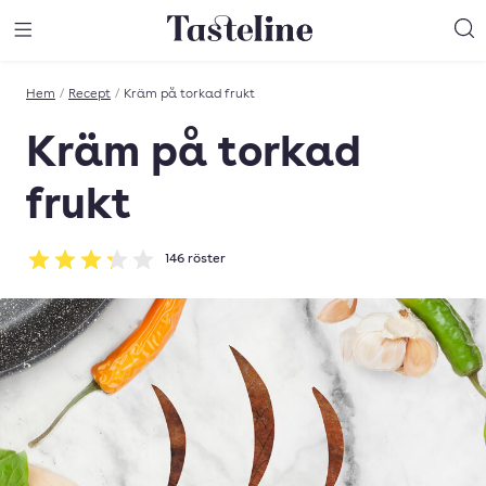
Till Tastelines startsida
äng meny
Öppna meny
Sö
Hem
/
Recept
/
Kräm på torkad frukt
Kräm på torkad
frukt
146
röster
Betyg: 3.23 av 5