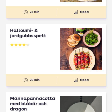
25 min
Medel
Halloumi- &
jordgubbsspett
Betyg: 4.3 av 5
20 min
Medel
Mannapannacotta
med blåbär och
dragon