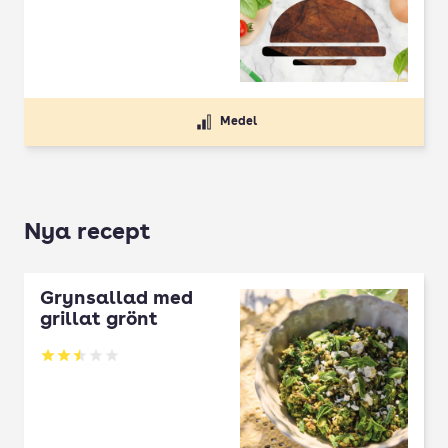
Medel
Nya recept
Grynsallad med
grillat grönt
Betyg: 2.5 av 5