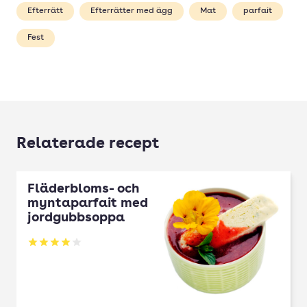
Efterrätt
Efterrätter med ägg
Mat
parfait
Fest
Relaterade recept
Fläderbloms- och
myntaparfait med
jordgubbsoppa
Betyg: 4 av 5