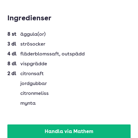
Ingredienser
8
st
äggula(or)
3
dl
strösocker
4
dl
fläderblomssaft
, outspädd
8
dl
vispgrädde
2
dl
citronsaft
jordgubbar
citronmeliss
mynta
Handla via Mathem