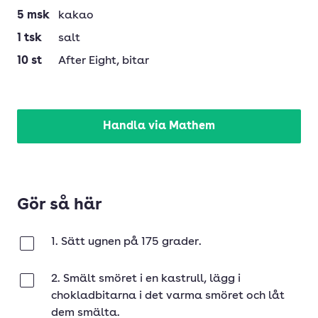
5
msk
kakao
1
tsk
salt
10
st
After Eight
, bitar
Handla via Mathem
Gör så här
1. Sätt ugnen på 175 grader.
Klar
2. Smält smöret i en kastrull, lägg i
Klar
chokladbitarna i det varma smöret och låt
dem smälta.