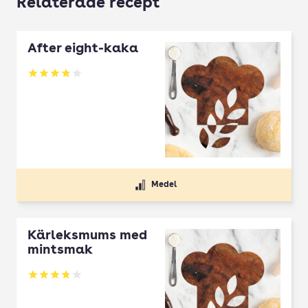
Relaterade recept
After eight-kaka
Betyg: 3.87 av 5
Medel
Kärleksmums med
mintsmak
Betyg: 3.8 av 5