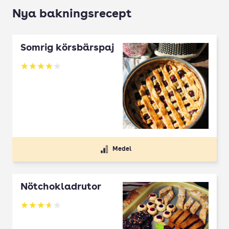
Nya bakningsrecept
Somrig körsbärspaj
Betyg: 4 av 5
Medel
Nötchokladrutor
Betyg: 3.65 av 5