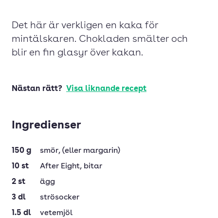
Det här är verkligen en kaka för
mintälskaren. Chokladen smälter och
blir en fin glasyr över kakan.
Nästan rätt?
Visa liknande recept
Ingredienser
150
g
smör
, (eller margarin)
10
st
After Eight
, bitar
2
st
ägg
3
dl
strösocker
1.5
dl
vetemjöl