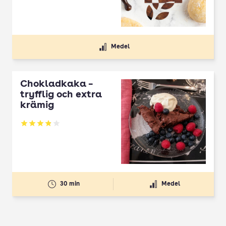
Medel
Chokladkaka –
tryfflig och extra
krämig
Betyg: 3.85 av 5
30 min
Medel