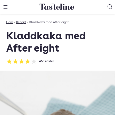
Till Tastelines startsida
äng meny
Öppna meny
Sö
Hem
/
Recept
/
Kladdkaka med After eight
Kladdkaka med
After eight
463
röster
Betyg: 3.72 av 5