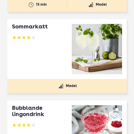
15 min
Medel
Sommarkatt
Betyg: 3.94 av 5
Medel
Bubblande
lingondrink
Betyg: 4.08 av 5