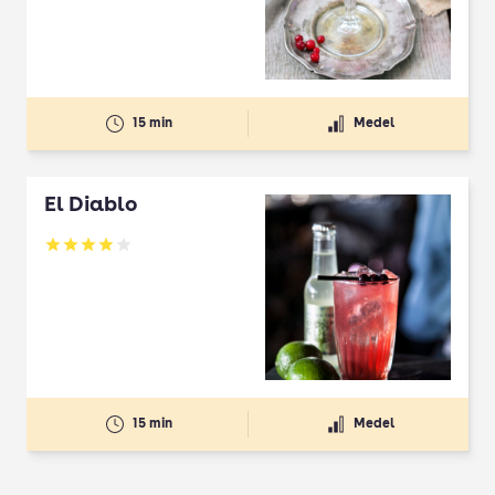
15 min
Medel
El Diablo
Betyg: 3.92 av 5
15 min
Medel