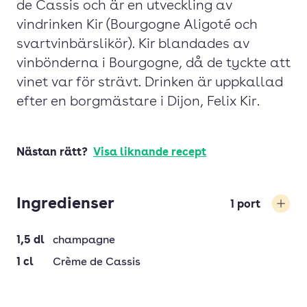
de Cassis och är en utveckling av
vindrinken Kir (Bourgogne Aligoté och
svartvinbärslikör). Kir blandades av
vinbönderna i Bourgogne, då de tyckte att
vinet var för strävt. Drinken är uppkallad
efter en borgmästare i Dijon, Felix Kir.
Nästan rätt?
Visa liknande recept
Ingredienser
1
port
Öka
1,5
dl
champagne
1
cl
Crème de Cassis