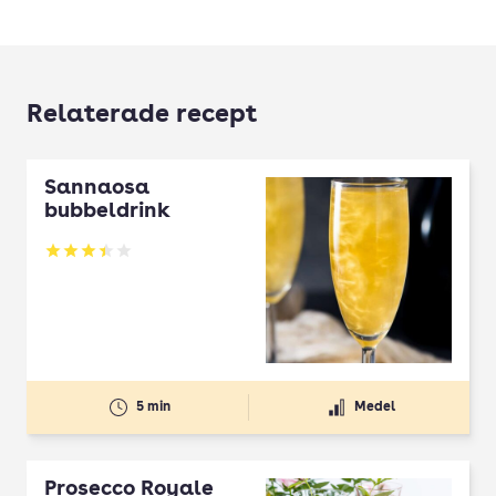
Relaterade recept
Sannaosa
bubbeldrink
Betyg: 3.46 av 5
5 min
Medel
Prosecco Royale