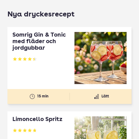
Nya dryckesrecept
Somrig Gin & Tonic
med fläder och
jordgubbar
Betyg: 4.45 av 5
15 min
Lätt
Limoncello Spritz
Betyg: 4.7 av 5