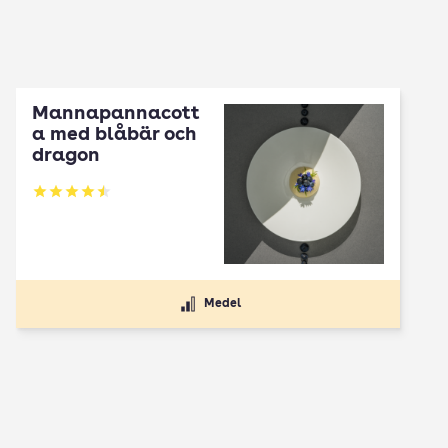
Mannapannacott
a med blåbär och
dragon
Betyg: 4.5 av 5
Medel