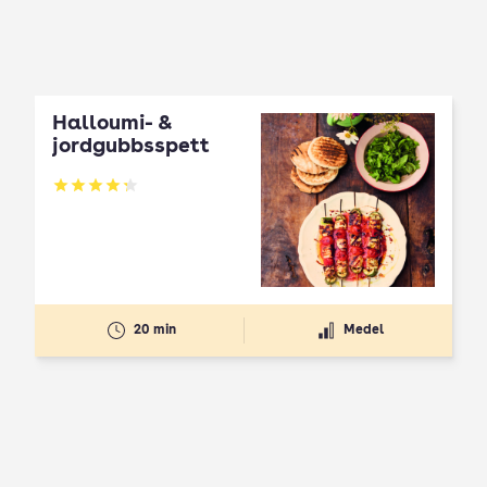
Halloumi- &
jordgubbsspett
Betyg: 4.3 av 5
20 min
Medel