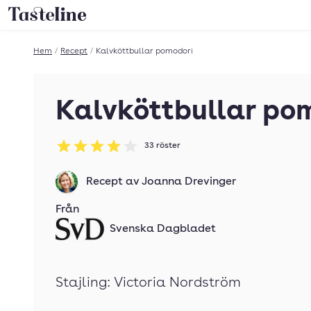
Till Tastelines startsida
Hem
/
Recept
/
Kalvköttbullar pomodori
Kalvköttbullar po
33
röster
Betyg: 3.94 av 5
Recept av
Joanna Drevinger
Från
Svenska Dagbladet
Stajling: Victoria Nordström