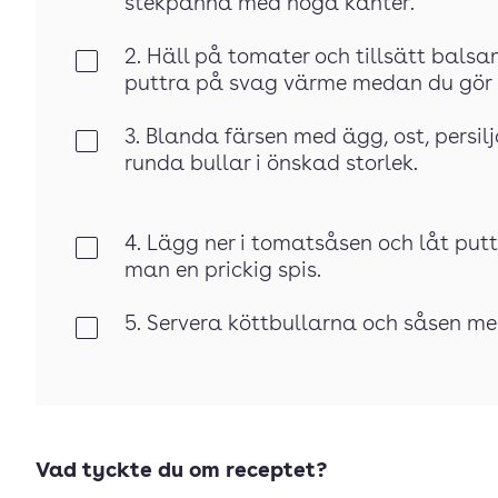
stekpanna med höga kanter.
2. Häll på tomater och tillsätt balsa
Klar
puttra på svag värme medan du gör 
3. Blanda färsen med ägg, ost, persilja
Klar
runda bullar i önskad storlek.
4. Lägg ner i tomatsåsen och låt puttr
Klar
man en prickig spis.
5. Servera köttbullarna och såsen med
Klar
Vad tyckte du om receptet?