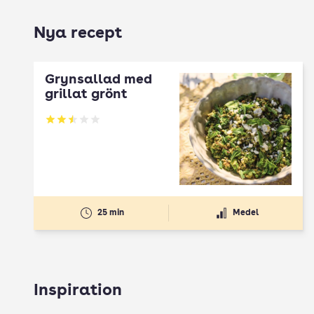
Nya recept
Grynsallad med
grillat grönt
Betyg: 2.5 av 5
25 min
Medel
Inspiration