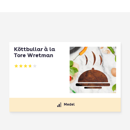
Köttbullar à la
Tore Wretman
Betyg: 3.72 av 5
Medel