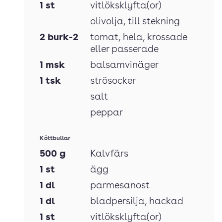
1
st
vitlöksklyfta(or)
olivolja
, till stekning
2
burk-2
tomat
, hela, krossade
eller passerade
1
msk
balsamvinäger
1
tsk
strösocker
salt
peppar
Köttbullar
500
g
Kalvfärs
1
st
ägg
1
dl
parmesanost
1
dl
bladpersilja
, hackad
1
st
vitlöksklyfta(or)