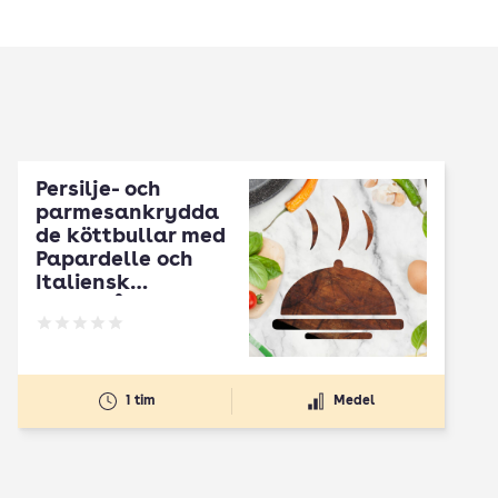
Persilje- och
parmesankrydda
de köttbullar med
Papardelle och
Italiensk
tomatsås
Betyg: 0 av 5
1 tim
Medel