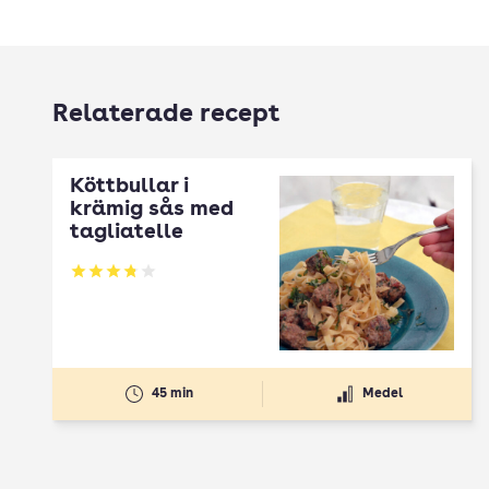
Relaterade recept
Köttbullar i
krämig sås med
tagliatelle
Betyg: 3.78 av 5
45 min
Medel