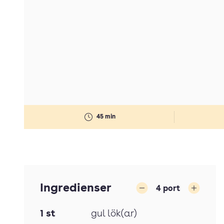
45 min
Ingredienser
4
port
Minska
Öka
1
st
gul lök(ar)