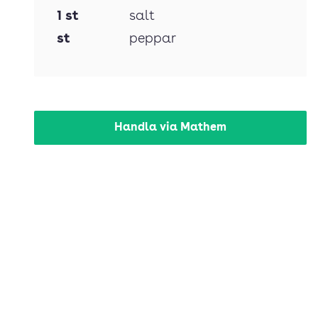
1
st
salt
st
peppar
Handla via Mathem