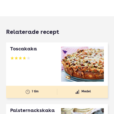
Relaterade recept
Toscakaka
Betyg: 3.83 av 5
1 tim
Medel
Palsternackskaka