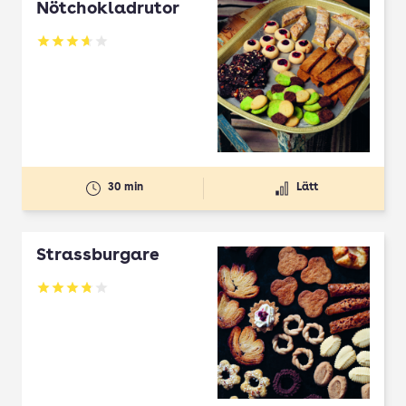
Nötchokladrutor
Betyg: 3.65 av 5
30 min
Lätt
Strassburgare
Betyg: 3.78 av 5