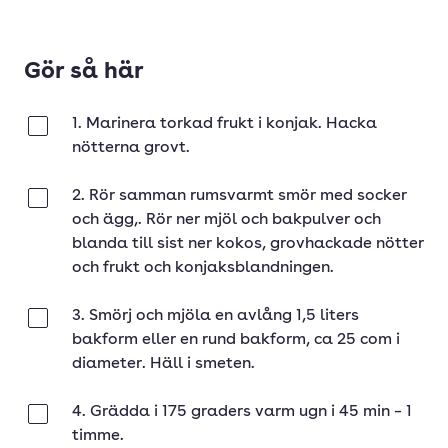
Gör så här
1. Marinera torkad frukt i konjak. Hacka
Klar
nötterna grovt.
2. Rör samman rumsvarmt smör med socker
Klar
och ägg,. Rör ner mjöl och bakpulver och
blanda till sist ner kokos, grovhackade nötter
och frukt och konjaksblandningen.
3. Smörj och mjöla en avlång 1,5 liters
Klar
bakform eller en rund bakform, ca 25 com i
diameter. Häll i smeten.
4. Grädda i 175 graders varm ugn i 45 min – 1
Klar
timme.