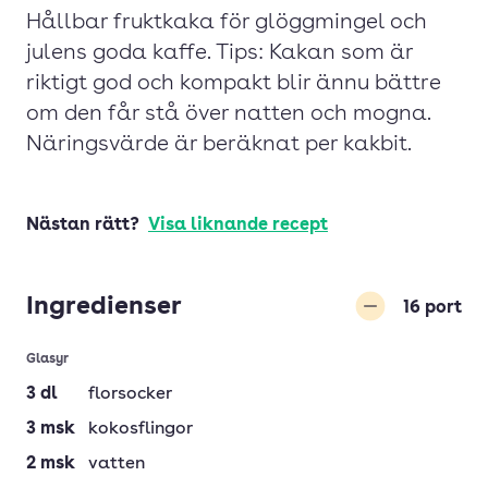
Hållbar fruktkaka för glöggmingel och
julens goda kaffe. Tips: Kakan som är
riktigt god och kompakt blir ännu bättre
om den får stå över natten och mogna.
Näringsvärde är beräknat per kakbit.
Nästan rätt?
Visa liknande recept
Ingredienser
16
port
Minska
Glasyr
3
dl
florsocker
3
msk
kokosflingor
2
msk
vatten