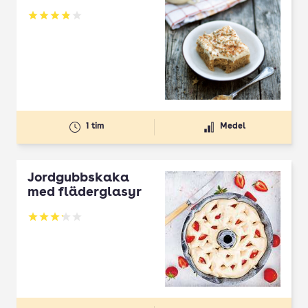
Betyg: 3.87 av 5
1 tim
Medel
Jordgubbskaka
med fläderglasyr
Betyg: 3.17 av 5