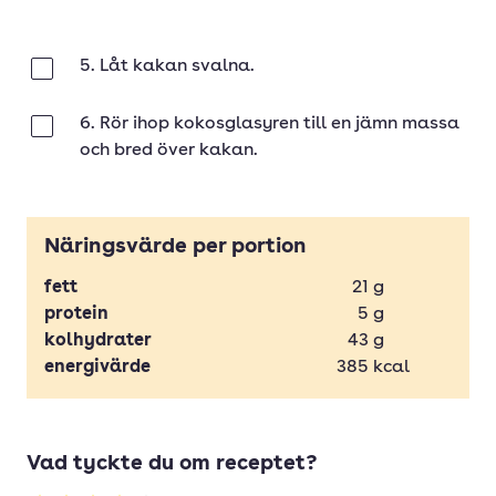
5. Låt kakan svalna.
Klar
6. Rör ihop kokosglasyren till en jämn massa
Klar
och bred över kakan.
Näringsvärde per portion
fett
21
g
protein
5
g
kolhydrater
43
g
energivärde
385
kcal
Vad tyckte du om receptet?