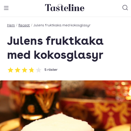
Till Tastelines startsida
äng meny
Öppna meny
Sö
Hem
/
Recept
/
Julens fruktkaka med kokosglasyr
Julens fruktkaka
med kokosglasyr
5
röster
Betyg: 3.8 av 5