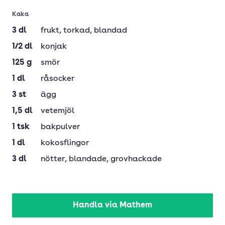
Kaka
3
dl
frukt
, torkad, blandad
1/2
dl
konjak
125
g
smör
1
dl
råsocker
3
st
ägg
1,5
dl
vetemjöl
1
tsk
bakpulver
1
dl
kokosflingor
3
dl
nötter
, blandade, grovhackade
Handla via Mathem