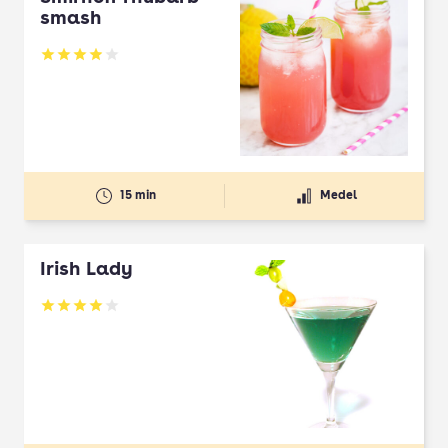
smash
Betyg: 3.95 av 5
15 min
Medel
Irish Lady
Betyg: 4 av 5