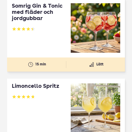
Somrig Gin & Tonic
med fläder och
jordgubbar
Betyg: 4.45 av 5
15 min
Lätt
Limoncello Spritz
Betyg: 4.7 av 5