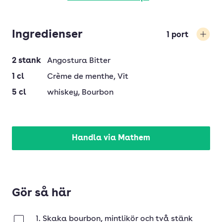
Ingredienser
1
port
Öka
2
stank
Angostura Bitter
1
cl
Crème de menthe
, Vit
5
cl
whiskey
, Bourbon
Handla via Mathem
Gör så här
1. Skaka bourbon, mintlikör och två stänk
Klar