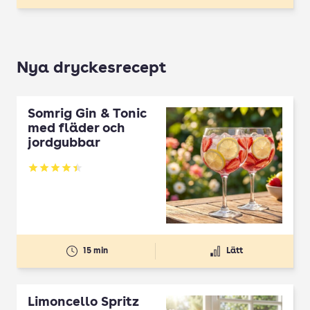
Nya dryckesrecept
Somrig Gin & Tonic
med fläder och
jordgubbar
Betyg: 4.45 av 5
15 min
Lätt
Limoncello Spritz