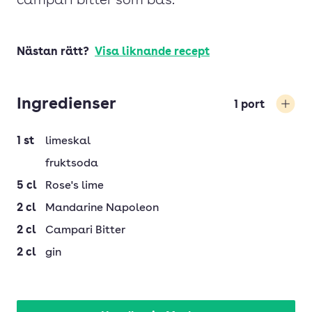
campari bitter som bas.
Nästan rätt?
Visa liknande recept
Ingredienser
1
port
Öka
1
st
limeskal
fruktsoda
5
cl
Rose's lime
2
cl
Mandarine Napoleon
2
cl
Campari Bitter
2
cl
gin