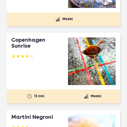
Medel
Copenhagen
Sunrise
Betyg: 4.08 av 5
15 min
Medel
Martini Negroni