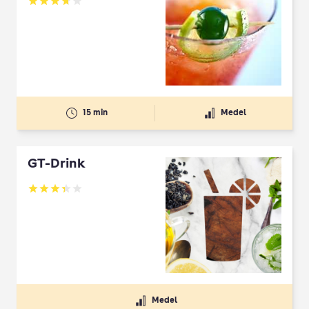
Betyg: 3.75 av 5
15 min
Medel
GT-Drink
Betyg: 3.36 av 5
Medel