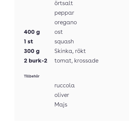
örtsalt
peppar
oregano
400
g
ost
1
st
squash
300
g
Skinka
, rökt
2
burk-2
tomat
, krossade
Tillbehör
ruccola
oliver
Majs