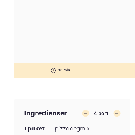
30 min
Ingredienser
4
port
Minska
Öka
1
paket
pizzadegmix