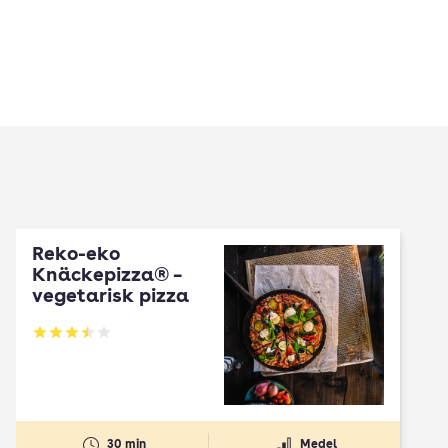
Reko-eko
Knäckepizza® –
vegetarisk pizza
Betyg: 3.5 av 5
30 min
Medel