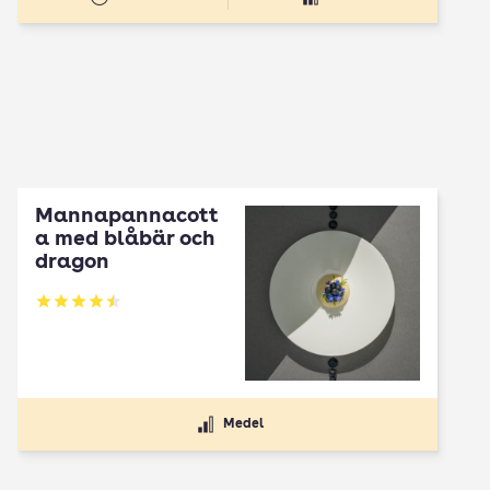
Mannapannacott
a med blåbär och
dragon
Betyg: 4.5 av 5
Medel