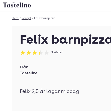
Till Tastelines startsida
Hem
/
Recept
/
Felix barnpizza
Felix barnpizz
7
röster
Betyg: 3.43 av 5
Från
Tasteline
Felix 2,5 år lagar middag