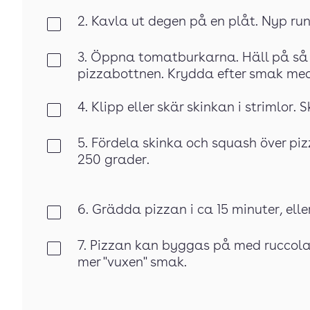
2. Kavla ut degen på en plåt. Nyp runt
Klar
3. Öppna tomatburkarna. Häll på så 
Klar
pizzabottnen. Krydda efter smak med
4. Klipp eller skär skinkan i strimlor. 
Klar
5. Fördela skinka och squash över pi
Klar
250 grader.
6. Grädda pizzan i ca 15 minuter, eller 
Klar
7. Pizzan kan byggas på med ruccolasa
Klar
mer "vuxen" smak.