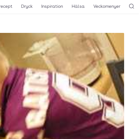
recept
Dryck
Inspiration
Hälsa
Veckomenyer
Sö