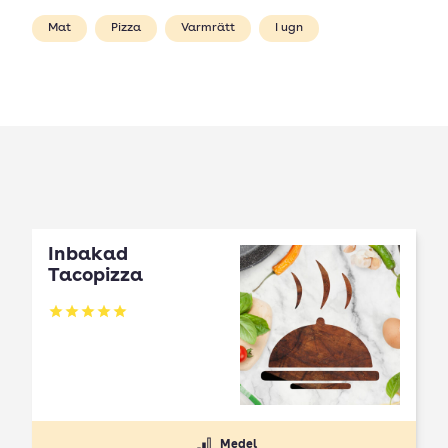
Mat
Pizza
Varmrätt
I ugn
Inbakad
Tacopizza
Betyg: 5 av 5
Medel