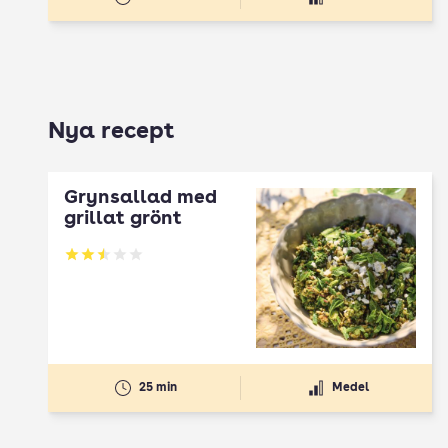
Nya recept
Grynsallad med
grillat grönt
Betyg: 2.5 av 5
25 min
Medel