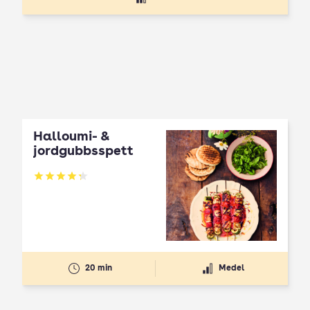
Halloumi- &
jordgubbsspett
Betyg: 4.3 av 5
20 min
Medel