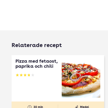
Relaterade recept
Pizza med fetaost,
paprika och chili
Betyg: 3.8 av 5
30 min
Medel