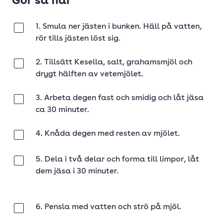
Gör så här
1. Smula ner jästen i bunken. Häll på vatten,
Klar
rör tills jästen löst sig.
2. Tillsätt Kesella, salt, grahamsmjöl och
Klar
drygt hälften av vetemjölet.
3. Arbeta degen fast och smidig och låt jäsa
Klar
ca 30 minuter.
4. Knåda degen med resten av mjölet.
Klar
5. Dela i två delar och forma till limpor, låt
Klar
dem jäsa i 30 minuter.
6. Pensla med vatten och strö på mjöl.
Klar