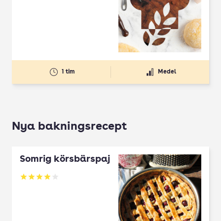
1 tim
Medel
Nya bakningsrecept
Somrig körsbärspaj
Betyg: 4 av 5