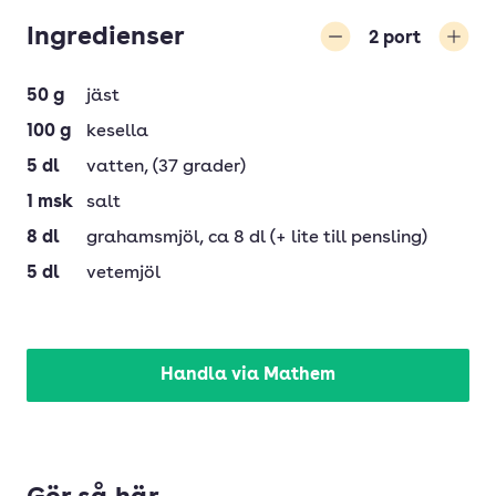
Ingredienser
2
port
Minska
Öka
50
g
jäst
100
g
kesella
5
dl
vatten
, (37 grader)
1
msk
salt
8
dl
grahamsmjöl
, ca 8 dl (+ lite till pensling)
5
dl
vetemjöl
Handla via Mathem