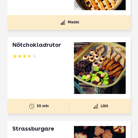
Medel
Nötchokladrutor
Betyg: 3.65 av 5
30 min
Lätt
Strassburgare