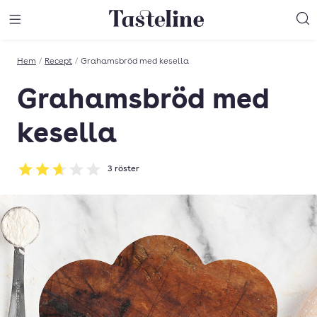
Till Tastelines startsida
äng meny
Öppna meny
Sö
Hem
/
Recept
/
Grahamsbröd med kesella
Grahamsbröd med
kesella
3
röster
Betyg: 2.67 av 5