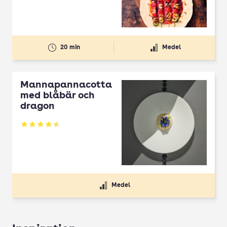
20 min
Medel
Mannapannacotta
med blåbär och
dragon
Betyg: 4.5 av 5
Medel