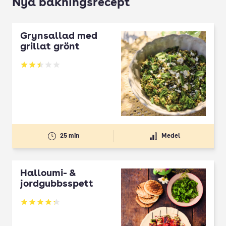
Nya bakningsrecept
Grynsallad med
grillat grönt
Betyg: 2.5 av 5
25 min
Medel
Halloumi- &
jordgubbsspett
Betyg: 4.3 av 5