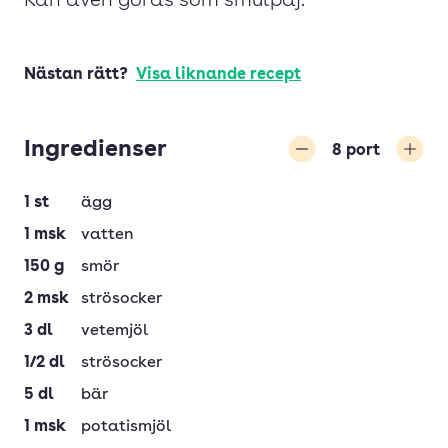
Kan även göras som smulpaj.
Nästan rätt?
Visa liknande recept
Ingredienser
8
port
Minska
Öka
1
st
ägg
1
msk
vatten
150
g
smör
2
msk
strösocker
3
dl
vetemjöl
1/2
dl
strösocker
5
dl
bär
1
msk
potatismjöl