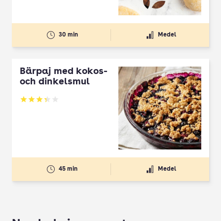
30 min
Medel
Bärpaj med kokos-
och dinkelsmul
Betyg: 3.33 av 5
45 min
Medel