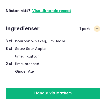
Nästan rätt?
Visa liknande recept
Ingredienser
1
port
Öka
3
cl
bourbon whiskey
, Jim Beam
3
cl
Sourz Sour Apple
lime
, i klyftor
2
cl
lime
, pressad
Ginger Ale
Handla via Mathem