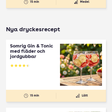
15 min
Medel
Nya dryckesrecept
Somrig Gin & Tonic
med fläder och
jordgubbar
Betyg: 4.45 av 5
15 min
Lätt