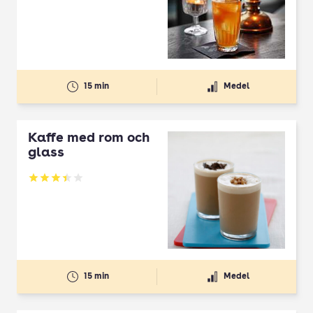
15 min
Medel
Kaffe med rom och
glass
Betyg: 3.41 av 5
15 min
Medel