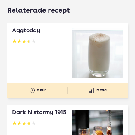
Relaterade recept
Äggtoddy
Betyg: 3.59 av 5
5 min
Medel
Dark N stormy 1915
Betyg: 3.9 av 5