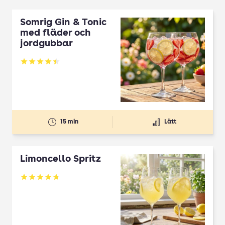
Somrig Gin & Tonic
med fläder och
jordgubbar
Betyg: 4.45 av 5
15 min
Lätt
Limoncello Spritz
Betyg: 4.7 av 5