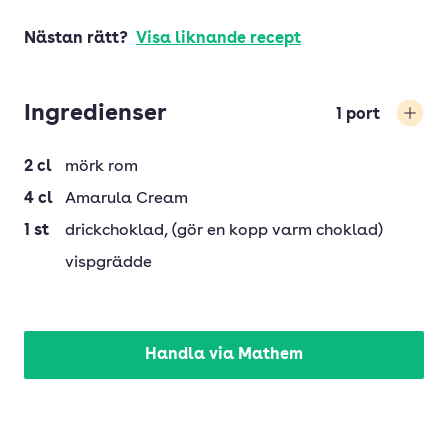
Nästan rätt?
Visa liknande recept
Ingredienser
1
port
Öka
2
cl
mörk rom
4
cl
Amarula Cream
1
st
drickchoklad
, (gör en kopp varm choklad)
vispgrädde
Handla via Mathem