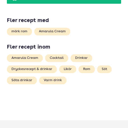
Fler recept med
mörk rom
Amarula Cream
Fler recept inom
Amarula Cream
Cocktail
Drinkar
Dryckesrecept & drinkar
Likör
Rom
Söt
Söta drinkar
Varm drink