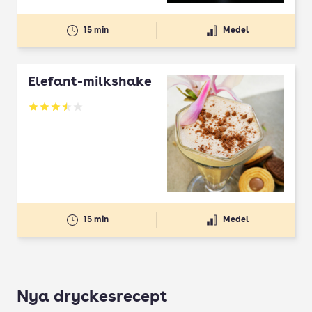
15 min
Medel
Elefant-milkshake
Betyg: 3.5 av 5
15 min
Medel
Nya dryckesrecept