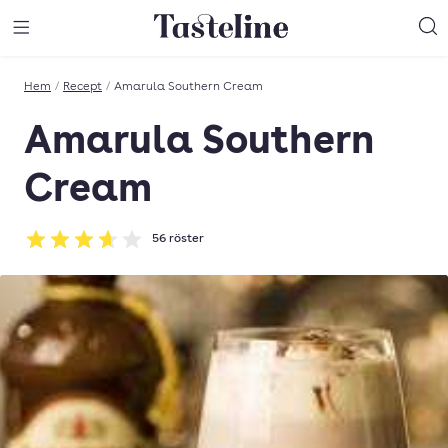
Till Tastelines startsida
äng meny
Öppna meny
Sö
Hem
/
Recept
/
Amarula Southern Cream
Amarula Southern
Cream
56
röster
Betyg: 3.64 av 5