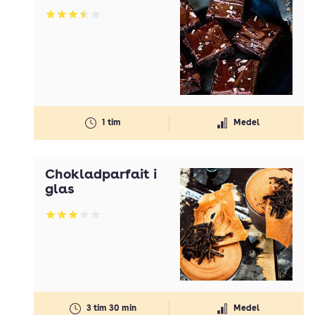
Betyg: 3.5 av 5
1 tim
Medel
Chokladparfait i
glas
Betyg: 3 av 5
3 tim 30 min
Medel