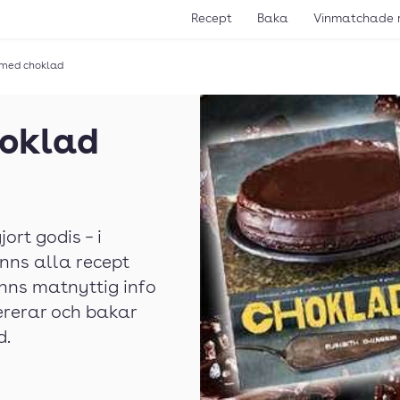
Recept
Baka
Vinmatchade 
 med choklad
hoklad
ort godis – i
nns alla recept
nns matnyttig info
rerar och bakar
d.