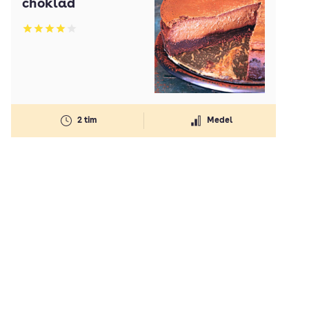
choklad
Betyg: 4.01 av 5
2 tim
Medel