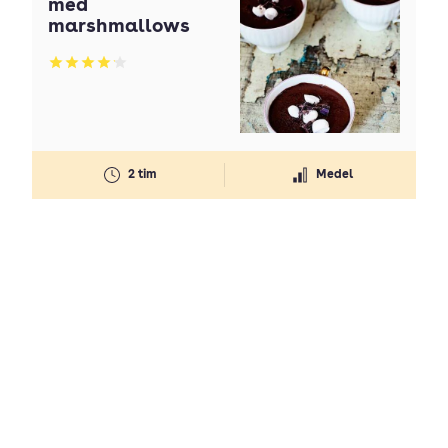
med
marshmallows
Betyg: 4.1 av 5
2 tim
Medel