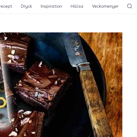
recept
Dryck
Inspiration
Hälsa
Veckomenyer
Sö