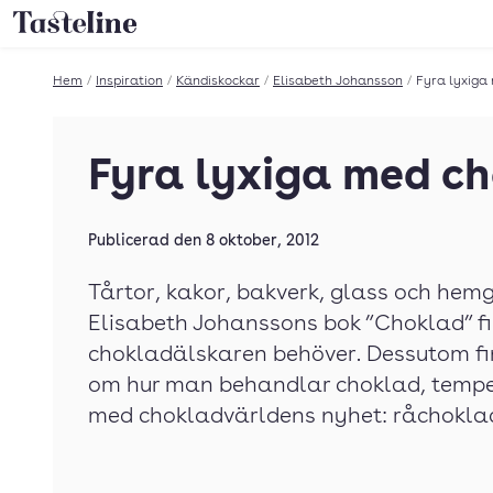
Till Tastelines startsida
Hem
/
Inspiration
/
Kändiskockar
/
Elisabeth Johansson
/
Fyra lyxiga
Fyra lyxiga med c
Publicerad den
8 oktober, 2012
Tårtor, kakor, bakverk, glass och hemgj
Elisabeth Johanssons bok ”Choklad” fi
chokladälskaren behöver. Dessutom fi
om hur man behandlar choklad, tempe
med chokladvärldens nyhet: råchokla