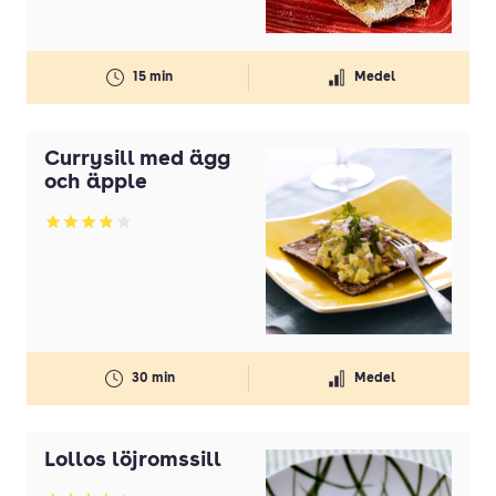
15 min
Medel
Currysill med ägg
och äpple
Betyg: 3.91 av 5
30 min
Medel
Lollos löjromssill