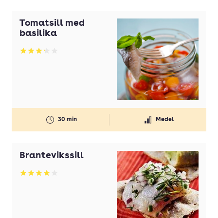
Tomatsill med
basilika
Betyg: 3.17 av 5
30 min
Medel
Brantevikssill
Betyg: 4 av 5