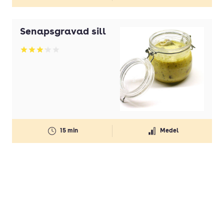
Senapsgravad sill
Betyg: 3.15 av 5
15 min
Medel