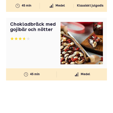
45 min
Medel
Klassiskt julgodis
Chokladbräck med
gojibär och nötter
Betyg: 3.69 av 5
45 min
Medel