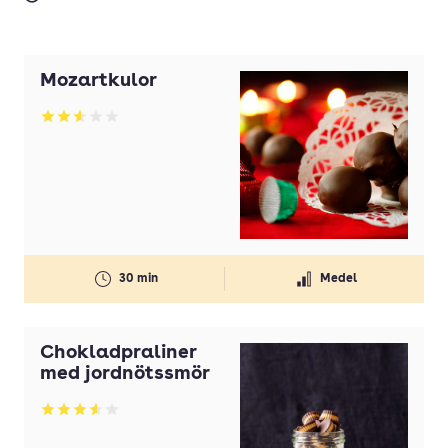
Mozartkulor
Betyg: 2.55 av 5
30 min
Medel
Chokladpraliner
med jordnötssmör
Betyg: 3.61 av 5