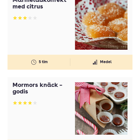
Marmeladkonfekt
med citrus
Betyg: 3.04 av 5
5 tim
Medel
Mormors knäck –
godis
Betyg: 3.89 av 5