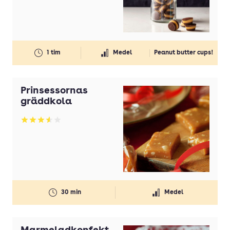
1 tim
Medel
Peanut butter cups!
Prinsessornas
gräddkola
Betyg: 3.57 av 5
30 min
Medel