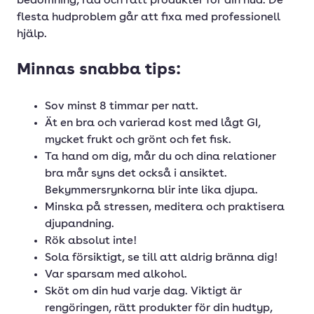
bedömning, råd och rätt produkter för din hud. De
flesta hudproblem går att fixa med professionell
hjälp.
Minnas snabba tips:
Sov minst 8 timmar per natt.
Ät en bra och varierad kost med lågt GI,
mycket frukt och grönt och fet fisk.
Ta hand om dig, mår du och dina relationer
bra mår syns det också i ansiktet.
Bekymmersrynkorna blir inte lika djupa.
Minska på stressen, meditera och praktisera
djupandning.
Rök absolut inte!
Sola försiktigt, se till att aldrig bränna dig!
Var sparsam med alkohol.
Sköt om din hud varje dag. Viktigt är
rengöringen, rätt produkter för din hudtyp,