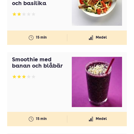
och basilika
Betyg: 2 av 5
15 min
Medel
Smoothie med
banan och blåbär
Betyg: 3 av 5
15 min
Medel