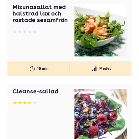
Mizunasallat med
halstrad lax och
rostade sesamfrön
Betyg: 0 av 5
15 min
Medel
Cleanse-sallad
Betyg: 3.53 av 5