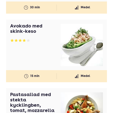
30 min
Medel
Avokado med
skink-keso
Betyg: 3.86 av 5
15 min
Medel
Pastasallad med
stekta
kycklingben,
tomat, mozzarella