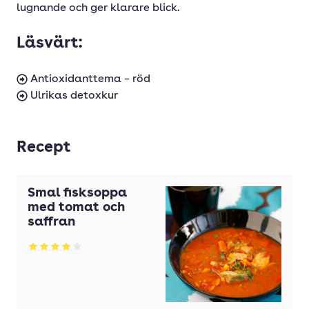
lugnande och ger klarare blick.
Läsvärt:
Antioxidanttema – röd
Ulrikas detoxkur
Recept
Smal fisksoppa
med tomat och
saffran
Betyg: 3.93 av 5