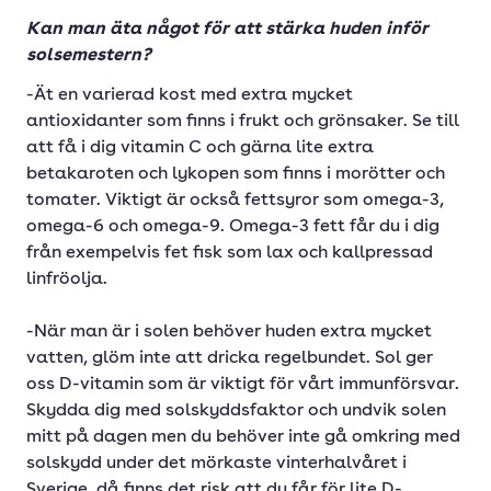
Kan man äta något för att stärka huden inför
solsemestern?
-Ät en varierad kost med extra mycket
antioxidanter som finns i frukt och grönsaker. Se till
att få i dig vitamin C och gärna lite extra
betakaroten och lykopen som finns i morötter och
tomater. Viktigt är också fettsyror som omega-3,
omega-6 och omega-9. Omega-3 fett får du i dig
från exempelvis fet fisk som lax och kallpressad
linfröolja.
-När man är i solen behöver huden extra mycket
vatten, glöm inte att dricka regelbundet. Sol ger
oss D-vitamin som är viktigt för vårt immunförsvar.
Skydda dig med solskyddsfaktor och undvik solen
mitt på dagen men du behöver inte gå omkring med
solskydd under det mörkaste vinterhalvåret i
Sverige, då finns det risk att du får för lite D-