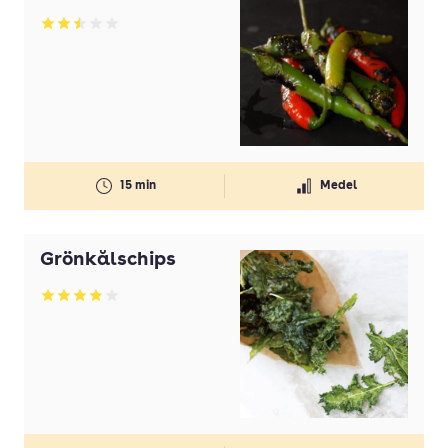
Betyg: 2.5 av 5
15 min
Medel
Grönkålschips
Betyg: 3.88 av 5