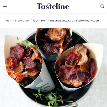
Till Tastelines startsida
äng meny
Öppna meny
Sö
Hem
/
Inspiration
/
Fest
/
Hemmagjorda snacks till Mello-festivalen