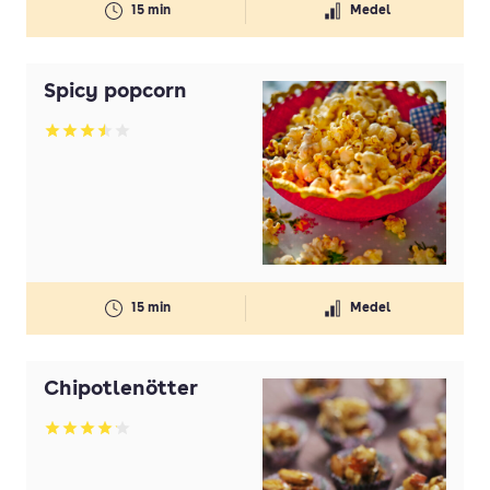
15 min
Medel
Spicy popcorn
Betyg: 3.48 av 5
15 min
Medel
Chipotlenötter
Betyg: 4.12 av 5