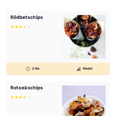
Rödbetschips
Betyg: 3.42 av 5
2 tim
Medel
Rotsakschips
Betyg: 3.62 av 5