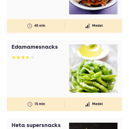
45 min
Medel
Edamamesnacks
Betyg: 3.68 av 5
15 min
Medel
Heta supersnacks