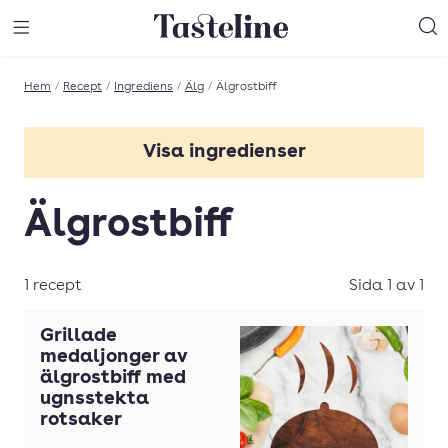
Till Tastelines startsida
äng meny
Öppna meny
Sö
Hem
/
Recept
/
Ingrediens
/
Älg
/
Älgrostbiff
Visa ingredienser
Älgbiff
Älgrostbiff
Älgfilé
Älgfärs
1 recept
Sida 1 av 1
Älgkött
Grillade
Älgrostbiff
medaljonger av
älgrostbiff med
Älgskav
ugnsstekta
rotsaker
Älgstek