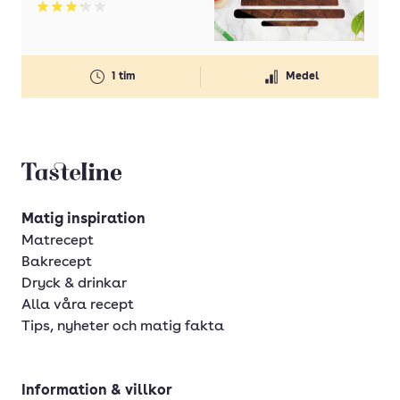
Betyg: 3.21 av 5
Älgytterfilé
1 tim
Medel
Tasteline startsida
Matig inspiration
Matrecept
Bakrecept
Dryck & drinkar
Alla våra recept
Tips, nyheter och matig fakta
Information & villkor