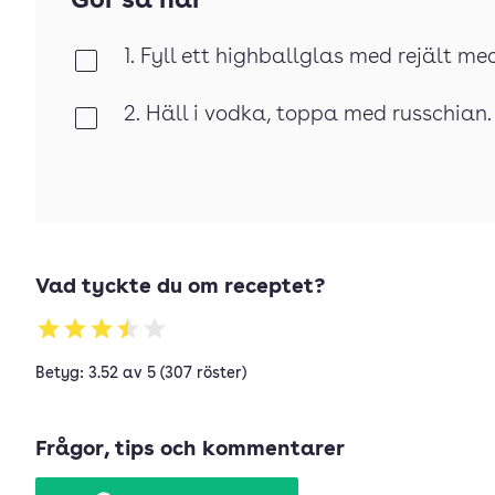
Gör så här
1. Fyll ett highballglas med rejält med
Klar
2. Häll i vodka, toppa med russchian.
Klar
Vad tyckte du om receptet?
Betyg: 3.52 av 5 (307 röster)
Frågor, tips och kommentarer