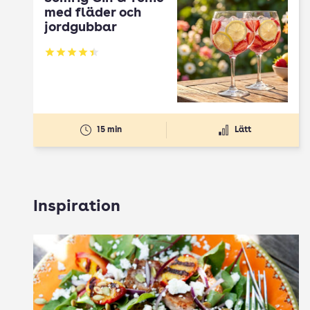
med fläder och
jordgubbar
Betyg: 4.45 av 5
15 min
Lätt
Inspiration