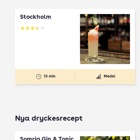
Stockholm
Betyg: 3.47 av 5
10 min
Medel
Nya dryckesrecept
Somrig Gin & Tonic