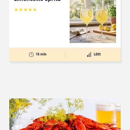
Betyg: 4.7 av 5
15 min
Lätt