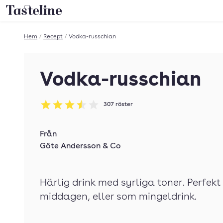
Till Tastelines startsida
Hem
/
Recept
/
Vodka-russchian
Vodka-russchian
307
röster
Betyg: 3.52 av 5
Från
Göte Andersson & Co
Härlig drink med syrliga toner. Perfekt
middagen, eller som mingeldrink.