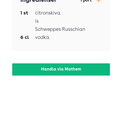
Ingredienser
1
port
Öka
1
st
citronskiva
is
Schweppes Russchian
6
cl
vodka
Handla via Mathem