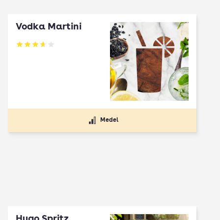
Vodka Martini
Betyg: 3.62 av 5
Medel
Hugo Spritz