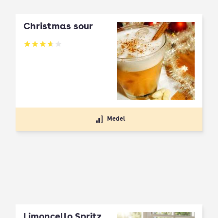
Christmas sour
Betyg: 3.63 av 5
Medel
Limoncello Spritz