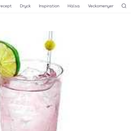
recept
Dryck
Inspiration
Hälsa
Veckomenyer
Sö