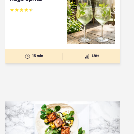
Betyg: 4.61 av 5
15 min
Lätt