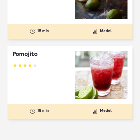
15 min
Medel
Pomojito
Betyg: 3.92 av 5
15 min
Medel