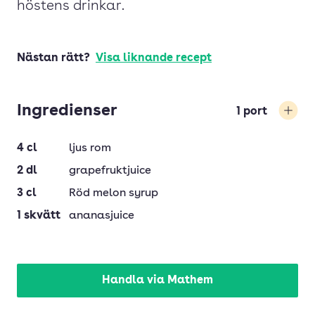
höstens drinkar.
Nästan rätt?
Visa liknande recept
Ingredienser
1
port
Öka
4
cl
ljus rom
2
dl
grapefruktjuice
3
cl
Röd melon syrup
1
skvätt
ananasjuice
Handla via Mathem