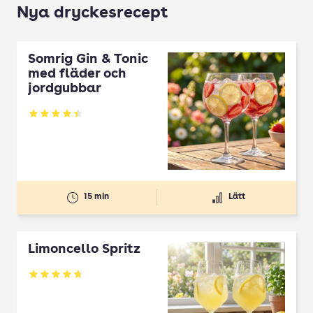
Nya dryckesrecept
Somrig Gin & Tonic
med fläder och
jordgubbar
Betyg: 4.45 av 5
15 min
Lätt
Limoncello Spritz
Betyg: 4.7 av 5