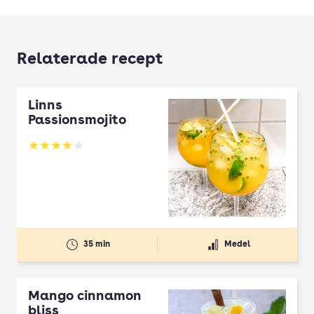
Relaterade recept
Linns
Passionsmojito
Betyg: 3.87 av 5
35 min
Medel
Mango cinnamon
bliss