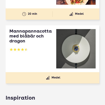
20 min
Medel
Mannapannacotta
med blåbär och
dragon
Betyg: 4.5 av 5
Medel
Inspiration