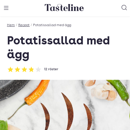
Till Tastelines startsida
äng meny
Öppna meny
Sö
Hem
/
Recept
/
Potatissallad med ägg
Potatissallad med
ägg
12
röster
Betyg: 3.83 av 5