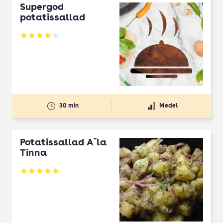
Supergod
potatissallad
Betyg: 4.02 av 5
30 min
Medel
Potatissallad A´la
Tinna
Betyg: 5 av 5