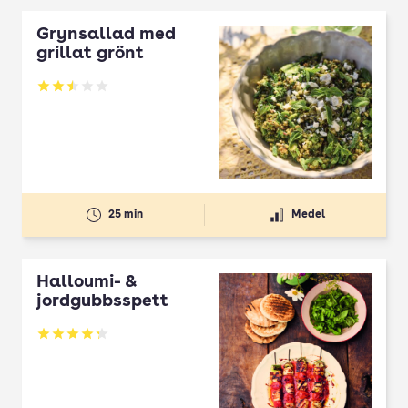
Grynsallad med
grillat grönt
Betyg: 2.5 av 5
25 min
Medel
Halloumi- &
jordgubbsspett
Betyg: 4.3 av 5