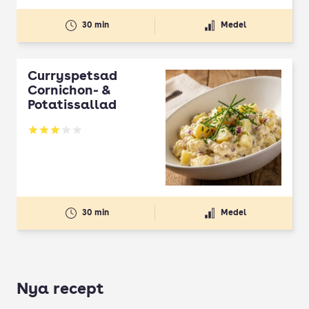
30 min
Medel
Curryspetsad
Cornichon- &
Potatissallad
Betyg: 3 av 5
30 min
Medel
Nya recept