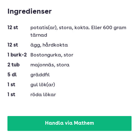
Ingredienser
12
st
potatis(ar)
, stora, kokta. Eller 600 gram
tärnad
12
st
ägg
, hårdkokta
1
burk-2
Bostongurka
, stor
2
tub
majonnäs
, stora
5
dl
gräddfil
1
st
gul lök(ar)
1
st
röda lökar
Handla via Mathem