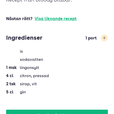
Recept från Bloody Blåbär.
Nästan rätt?
Visa liknande recept
Ingredienser
1
port
Öka
is
sodavatten
1
msk
lingonsylt
4
cl
citron
, pressad
2
tsk
sirap
, vit
5
cl
gin