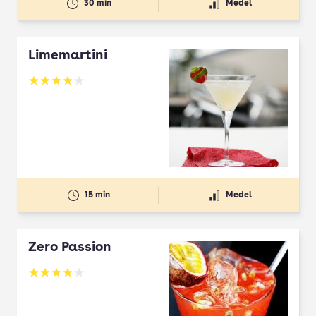
30 min
Medel
Limemartini
Betyg: 4.12 av 5
15 min
Medel
Zero Passion
Betyg: 3.92 av 5