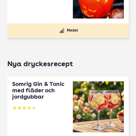
Medel
Nya dryckesrecept
Somrig Gin & Tonic
med fläder och
jordgubbar
Betyg: 4.45 av 5