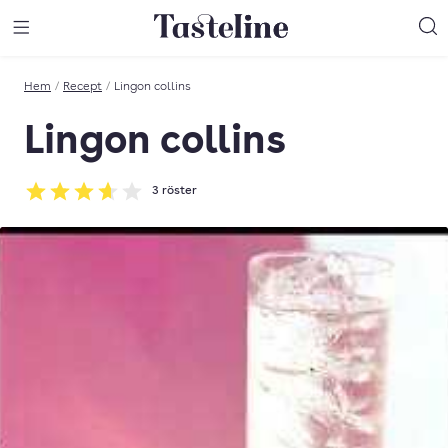
Till Tastelines startsida
äng meny
Öppna meny
Sö
Hem
/
Recept
/
Lingon collins
Lingon collins
3
röster
Betyg: 3.67 av 5