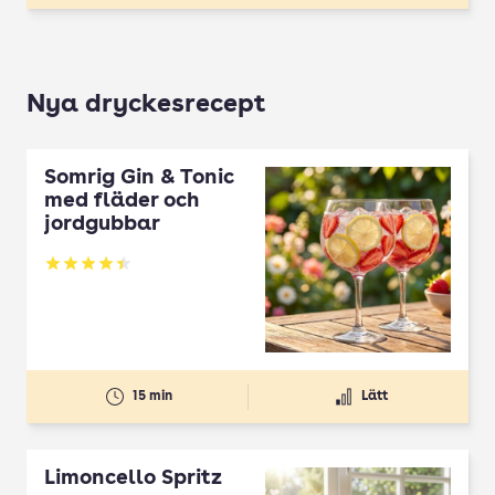
Nya dryckesrecept
Somrig Gin & Tonic
med fläder och
jordgubbar
Betyg: 4.45 av 5
15 min
Lätt
Limoncello Spritz