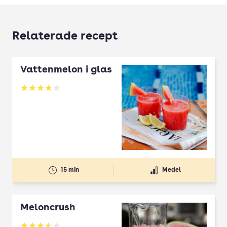
Relaterade recept
Vattenmelon i glas
Betyg: 3.81 av 5
15 min
Medel
Meloncrush