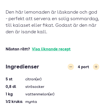
Den här lemonaden är läskande och god
- perfekt att servera en solig sommardag,
till kalaset eller fikat. Godast är den när
den är isande kall.
Nästan rätt?
Visa liknande recept
Ingredienser
4
port
Minska
Öka
5
st
citron(er)
0,8
dl
strösocker
1
kg
vattenmelon(er)
1/2
kruka
mynta