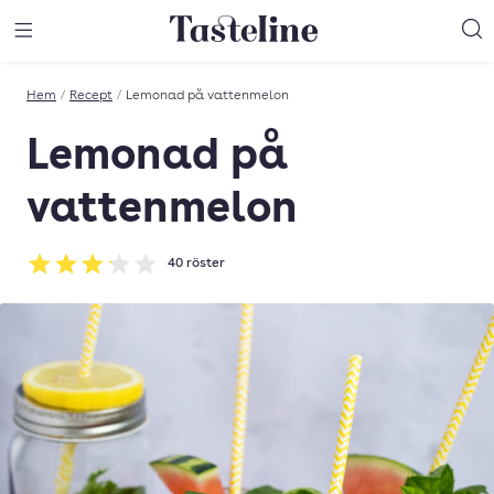
Till Tastelines startsida
äng meny
Öppna meny
Sö
Hem
/
Recept
/
Lemonad på vattenmelon
Lemonad på
vattenmelon
40
röster
Betyg: 3.15 av 5