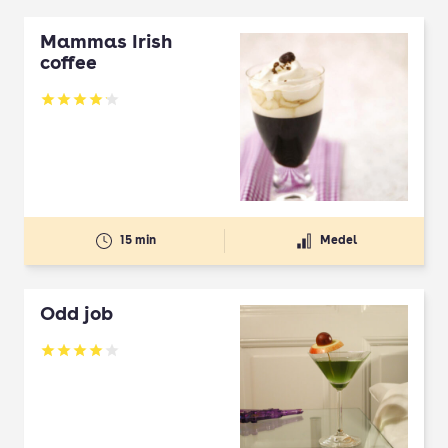
Mammas Irish
coffee
Betyg: 4.12 av 5
15 min
Medel
Odd job
Betyg: 4 av 5