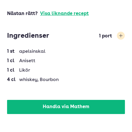
Nästan rätt?
Visa liknande recept
Ingredienser
1
port
Öka
1
st
apelsinskal
1
cl
Anisett
1
cl
Likör
4
cl
whiskey
, Bourbon
Handla via Mathem