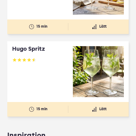
15 min
Lätt
Hugo Spritz
Betyg: 4.61 av 5
15 min
Lätt
Inspiration