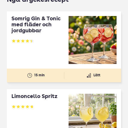
Nya dryckesrecept
Somrig Gin & Tonic
med fläder och
jordgubbar
Betyg: 4.45 av 5
15 min
Lätt
Limoncello Spritz
Betyg: 4.7 av 5