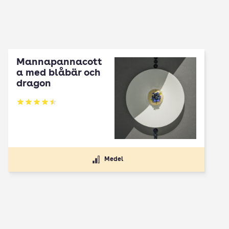
Mannapannacott
a med blåbär och
dragon
Betyg: 4.5 av 5
Medel