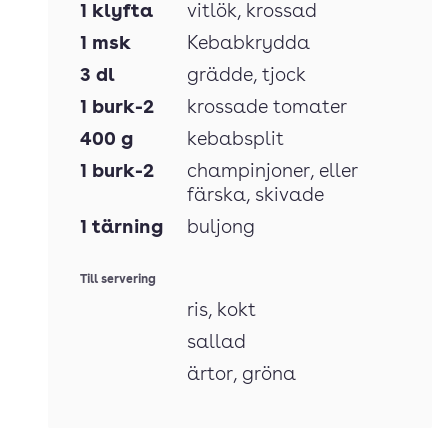
1
klyfta
vitlök
, krossad
1
msk
Kebabkrydda
3
dl
grädde
, tjock
1
burk-2
krossade tomater
400
g
kebabsplit
1
burk-2
champinjoner
, eller
färska, skivade
1
tärning
buljong
Till servering
ris
, kokt
sallad
ärtor
, gröna