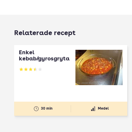
Relaterade recept
Enkel
kebab/gyrosgryta
Betyg: 3.53 av 5
30 min
Medel