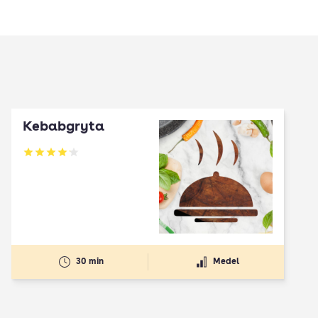
Kebabgryta
Betyg: 4.1 av 5
30 min
Medel