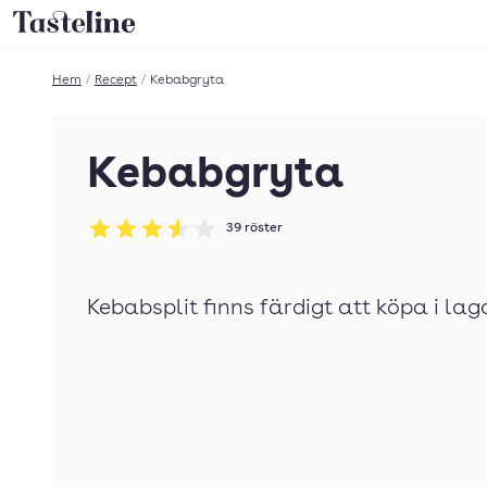
Till Tastelines startsida
Hem
/
Recept
/
Kebabgryta
Kebabgryta
39
röster
Betyg: 3.54 av 5
Kebabsplit finns färdigt att köpa i la