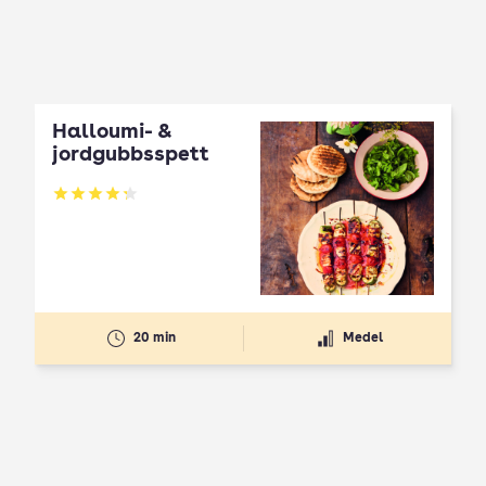
Halloumi- &
jordgubbsspett
Betyg: 4.3 av 5
20 min
Medel