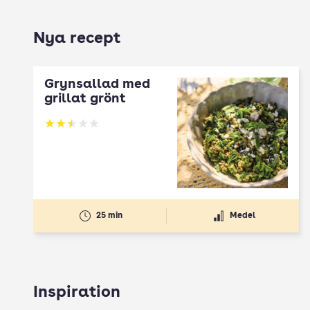
Nya recept
Grynsallad med
grillat grönt
Betyg: 2.5 av 5
25 min
Medel
Inspiration