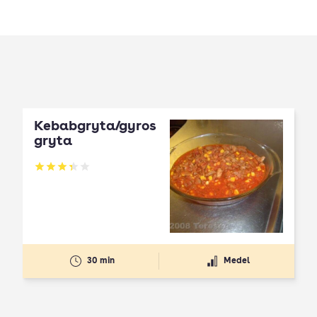
Kebabgryta/gyros
gryta
Betyg: 3.38 av 5
30 min
Medel