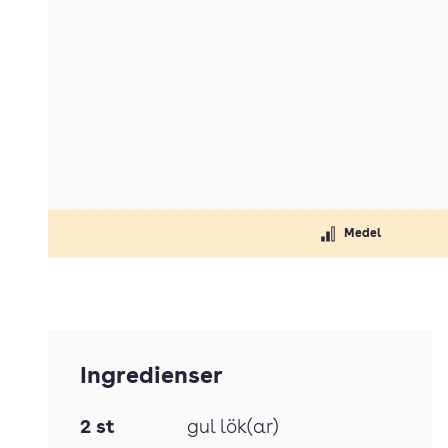
Medel
Ingredienser
2
st
gul lök(ar)