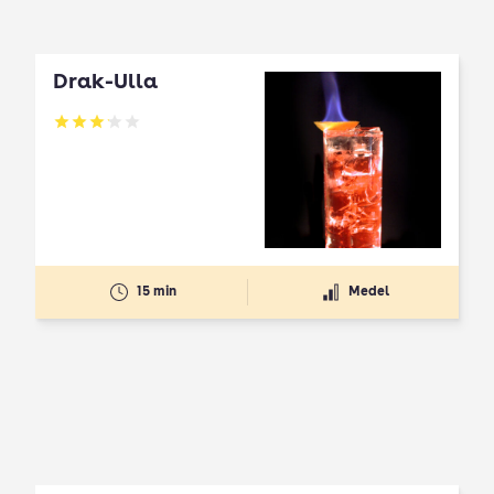
Drak-Ulla
Betyg: 3.16 av 5
15 min
Medel