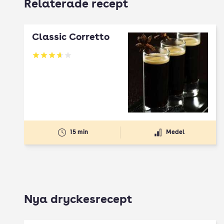
Relaterade recept
Classic Corretto
Betyg: 3.67 av 5
15 min
Medel
Nya dryckesrecept