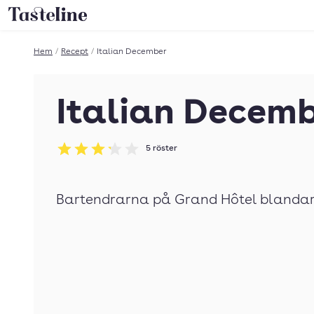
Till Tastelines startsida
Hem
/
Recept
/
Italian December
Italian Decem
5
röster
Betyg: 3.2 av 5
Bartendrarna på Grand Hôtel blandar 