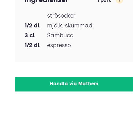
Ingredienser
1
port
Öka
strösocker
1/2
dl
mjölk
, skummad
3
cl
Sambuca
1/2
dl
espresso
Handla via Mathem