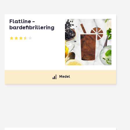
Flatline –
bardefibrillering
Betyg: 3.53 av 5
Medel