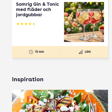
Somrig Gin & Tonic
med fläder och
jordgubbar
Betyg: 4.45 av 5
15 min
Lätt
Inspiration